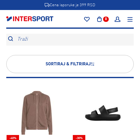
Cena isporuke je 399 RSD
0
Traži
SORTIRAJ & FILTRIRAJ
-40%
-30%