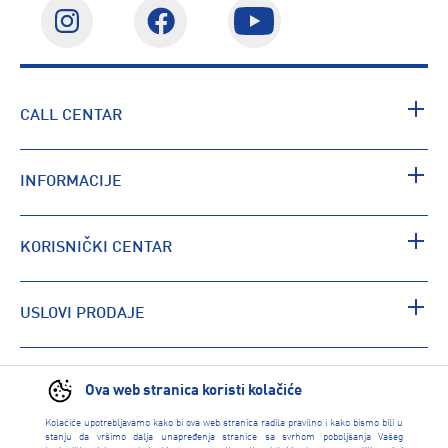
CALL CENTAR
INFORMACIJE
KORISNIČKI CENTAR
USLOVI PRODAJE
PRONAĐI RADNJU
Ova web stranica koristi kolačiće
Kolačiće upotrebljavamo kako bi ova web stranica radila pravilno i kako bismo bili u
stanju da vršimo dalja unapređenja stranice sa svrhom poboljšanja Vašeg