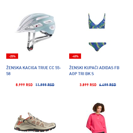
-25%
-40%
ŽENSKA KACIGA TRUE CC 55-
ŽENSKI KUPAĆI ADIDAS FB
58
AOP TRI BK S
8.999 RSD
11.999 RSD
3.899 RSD
6.499 RSD