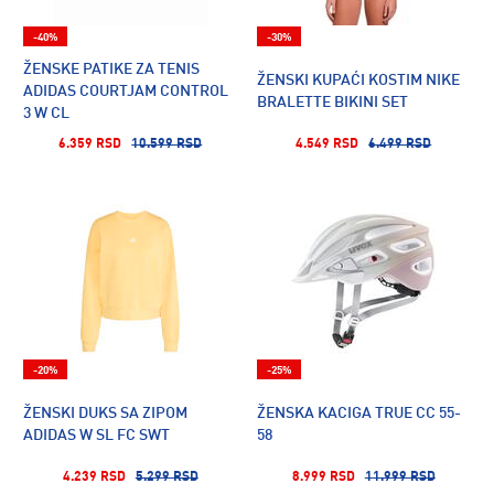
-40%
-30%
ŽENSKE PATIKE ZA TENIS
ŽENSKI KUPAĆI KOSTIM NIKE
ADIDAS COURTJAM CONTROL
BRALETTE BIKINI SET
3 W CL
6.359 RSD
10.599 RSD
4.549 RSD
6.499 RSD
-20%
-25%
ŽENSKI DUKS SA ZIPOM
ŽENSKA KACIGA TRUE CC 55-
ADIDAS W SL FC SWT
58
4.239 RSD
5.299 RSD
8.999 RSD
11.999 RSD