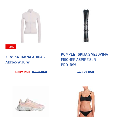
-30%
KOMPLET SKIJA S VEZOVIMA
ŽENSKA JAKNA ADIDAS
FISCHER ASPIRE SLR
ADI365 W JC W
PRO+RS9
5.809 RSD
8.299 RSD
46.999 RSD