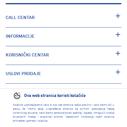
CALL CENTAR
INFORMACIJE
KORISNIČKI CENTAR
USLOVI PRODAJE
PRONAĐI RADNJU
Ova web stranica koristi kolačiće
Kolačiće upotrebljavamo kako bi ova web stranica radila pravilno i kako bismo bili u
stanju da vršimo dalja unapređenja stranice sa svrhom poboljšanja Vašeg
korisničkog iskustva, kako bismo personalizovali sadržaj i oglase, omogućili značaj
društvenih medija i analizirali promet. Nastavkom korišćenja naših stranica
prihvatate upotrebu kolačića.