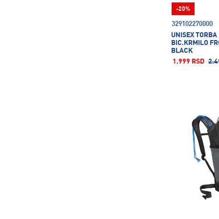
-20%
329102270000
UNISEX TORBA
BIC.KRMILO FR
BLACK
1.999 RSD
2.4