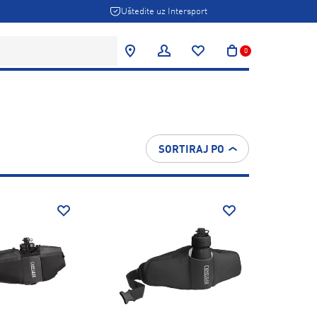
Uštedite uz Intersport
0
SORTIRAJ PO