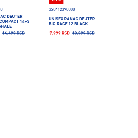
-27%
90
320412370000
NAC DEUTER
UNISEX RANAC DEUTER
.COMPACT 14+3
BIC.RACE 12 BLACK
SHALE
14.499 RSD
7.999 RSD
10.999 RSD