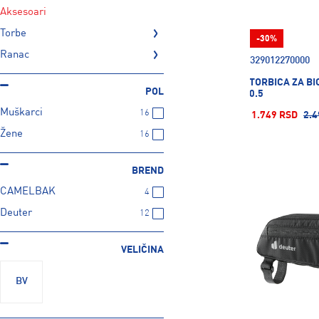
aksesoari
torbe
-30%
ranac
329012270000
TORBICA ZA BI
POL
0.5
Muškarci
16
1.749 RSD
2.4
Žene
16
BREND
CAMELBAK
4
Deuter
12
VELIČINA
BV