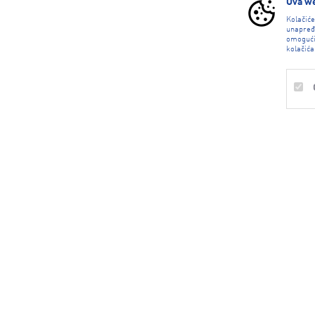
Ova we
Kolačić
unapređ
omogući
kolačića
CALL CENTAR
0800 234 235
Besplatan poziv.
Radno vreme radnim danima 08-21h,
subotom 08-16h, nedeljom ne radimo
Obavezni
info@n-sport.net
Trajni
Statistika
Marketing
DRUŠTVENE MREŽE