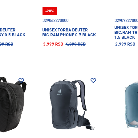
-20%
329062270000
3290722700
UNISEX TO
 DEUTER
UNISEX TORBA DEUTER
BIC.RAM T
Y 0.5 BLACK
BIC.RAM PHONE 0.7 BLACK
1.5 BLACK
99 RSD
3.999 RSD
4.999 RSD
2.999 RSD