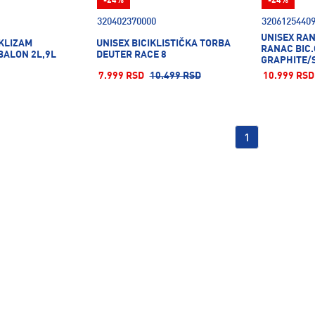
-24%
-24%
320402370000
3206125440
UNISEX RA
IKLIZAM
UNISEX BICIKLISTIČKA TORBA
RANAC BIC
BALON 2L,9L
DEUTER RACE 8
GRAPHITE/
7.999 RSD
10.499 RSD
10.999 RSD
1