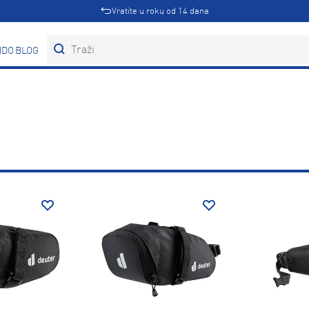
Vratite u roku od 14 dana
DOVI
BLOG