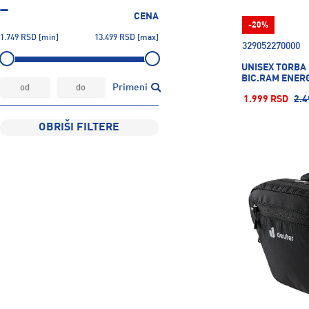
CENA
-20%
1.749
RSD
[min]
13.499
RSD
[max]
329052270000
UNISEX TORBA
BIC.RAM ENERG
Primeni
1.999 RSD
2.4
OBRIŠI FILTERE