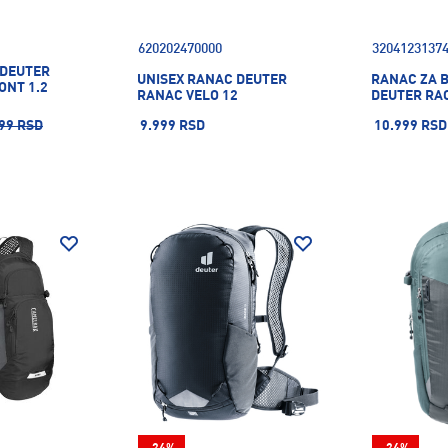
620202470000
3204123137
 DEUTER
UNISEX RANAC DEUTER
RANAC ZA B
ONT 1.2
RANAC VELO 12
DEUTER RA
99 RSD
9.999 RSD
10.999 RSD