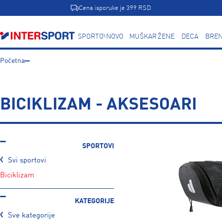
Cena isporuke je 399 RSD
SPORTOVI
NOVO
MUŠKARCI
ŽENE
DECA
BREN
Početna
BICIKLIZAM - AKSESOARI
SPORTOVI
Svi sportovi
biciklizam
KATEGORIJE
Sve kategorije