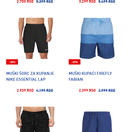
2.700 RSD
5.399 RSD
3.299 RSD
5.499 RSD
-30%
-20%
MUŠKI ŠORC ZA KUPANJE
MUŠKI KUPAĆI FIREFLY
NIKE ESSENTIAL LAP
FABIAN
2.939 RSD
4.199 RSD
2.399 RSD
2.999 RSD