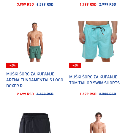
3.959 RSD
6.599 RSD
1.799 RSD
2.999 RSD
-40%
-40%
MUŠKI ŠORC ZA KUPANJE
MUŠKI ŠORC ZA KUPANJE
ARENA FUNDAMENTALS LOGO
TOM TAILOR SWIM SHORTS
BOXER R
2.699 RSD
4.499 RSD
1.679 RSD
2.799 RSD