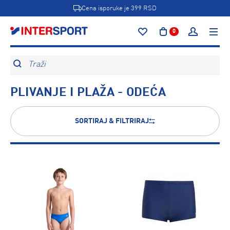
Cena isporuke je 399 RSD
0
Traži
PLIVANJE I PLAŽA - ODEĆA
SORTIRAJ & FILTRIRAJ