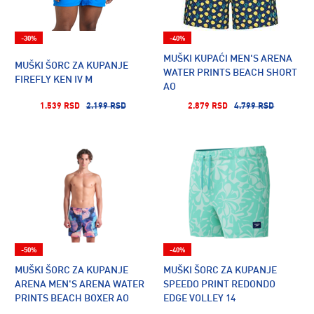
-30%
-40%
MUŠKI KUPAĆI MEN'S ARENA
MUŠKI ŠORC ZA KUPANJE
WATER PRINTS BEACH SHORT
FIREFLY KEN IV M
AO
1.539 RSD
2.199 RSD
2.879 RSD
4.799 RSD
-50%
-40%
MUŠKI ŠORC ZA KUPANJE
MUŠKI ŠORC ZA KUPANJE
ARENA MEN'S ARENA WATER
SPEEDO PRINT REDONDO
PRINTS BEACH BOXER AO
EDGE VOLLEY 14