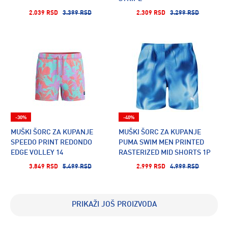
2.039 RSD
3.399 RSD
2.309 RSD
3.299 RSD
-30%
-40%
MUŠKI ŠORC ZA KUPANJE
MUŠKI ŠORC ZA KUPANJE
SPEEDO PRINT REDONDO
PUMA SWIM MEN PRINTED
EDGE VOLLEY 14
RASTERIZED MID SHORTS 1P
3.849 RSD
5.499 RSD
2.999 RSD
4.999 RSD
PRIKAŽI JOŠ PROIZVODA