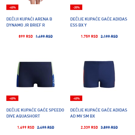
-40%
-20%
DEČIJI KUPAĆI ARENA B
DEČIJE KUPAĆE GAĆE ADIDAS
DYNAMO JR BRIEF R
ESS BX Y
899 RSD
1.499 RSD
1.759 RSD
2.199 RSD
-40%
-40%
DEČIJE KUPAĆE GAĆE SPEEDO
DEČIJE KUPAĆE GAĆE ADIDAS
DIVE AQUASHORT
AD MV SM BX
1.499 RSD
2.499 RSD
2.339 RSD
3.899 RSD