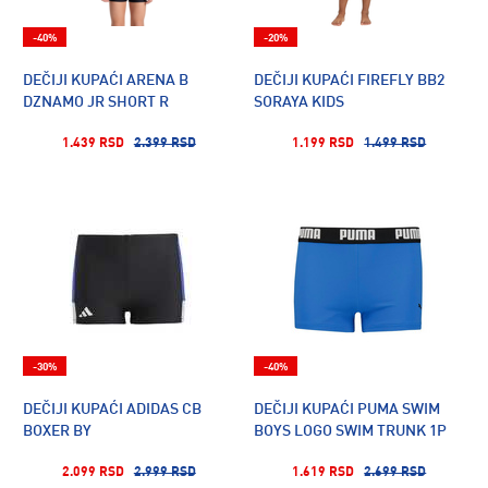
-40%
-20%
DEČIJI KUPAĆI ARENA B
DEČIJI KUPAĆI FIREFLY BB2
DZNAMO JR SHORT R
SORAYA KIDS
1.439 RSD
2.399 RSD
1.199 RSD
1.499 RSD
-30%
-40%
DEČIJI KUPAĆI ADIDAS CB
DEČIJI KUPAĆI PUMA SWIM
BOXER BY
BOYS LOGO SWIM TRUNK 1P
2.099 RSD
2.999 RSD
1.619 RSD
2.699 RSD