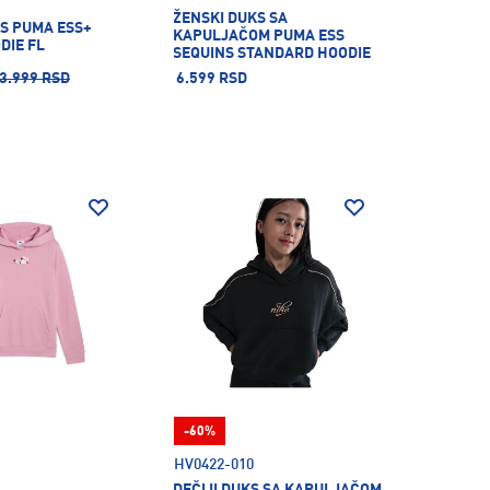
ŽENSKI DUKS SA
S PUMA ESS+
KAPULJAČOM PUMA ESS
DIE FL
SEQUINS STANDARD HOODIE
FL
3.999 RSD
6.599 RSD
-60%
HV0422-010
DEČIJI DUKS SA KAPULJAČOM