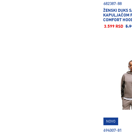
682387-88
176
ŽENSKI DUKS S
KAPULJAČOM 
COMFORT HOODI
3.599 RSD
5.9
NOVO
694007-81