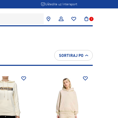
Uštedite uz Intersport
0
SORTIRAJ PO