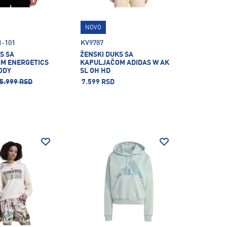
NOVO
1-101
KV9787
S SA
ŽENSKI DUKS SA
M ENERGETICS
KAPULJAČOM ADIDAS W AK
ODY
SL OH HD
5.999 RSD
7.599 RSD