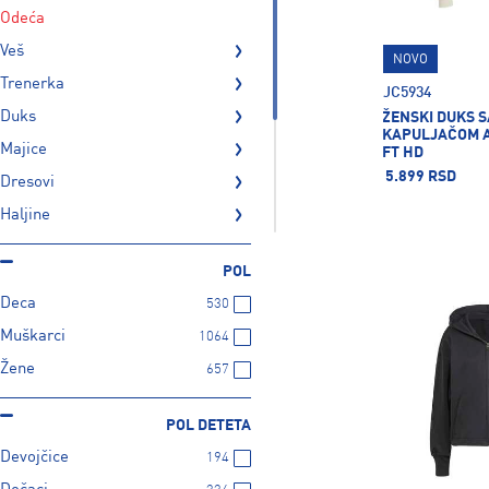
odeća
veš
NOVO
trenerka
JC5934
duks
ŽENSKI DUKS S
KAPULJAČOM A
majice
FT HD
5.899 RSD
dresovi
haljine
suknje
POL
šorc
Deca
530
prsluk
Muškarci
1064
kupaći
Žene
657
jakne
dečiji komplet
POL DETETA
Devojčice
194