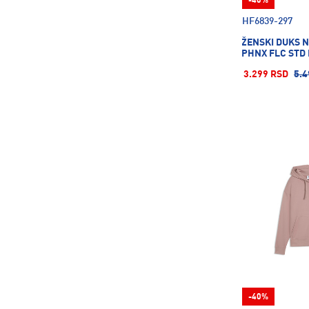
-40%
HF6839-297
50
52
54
ŽENSKI DUKS 
PHNX FLC STD
3.299 RSD
5.4
86
92
98
104
110
116
122
128
134
140
146
152
158
164
170
-40%