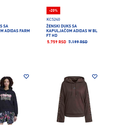
-20%
KC5240
S SA
ŽENSKI DUKS SA
M ADIDAS FARM
KAPULJAČOM ADIDAS W BL
FT HD
5.759 RSD
7.199 RSD