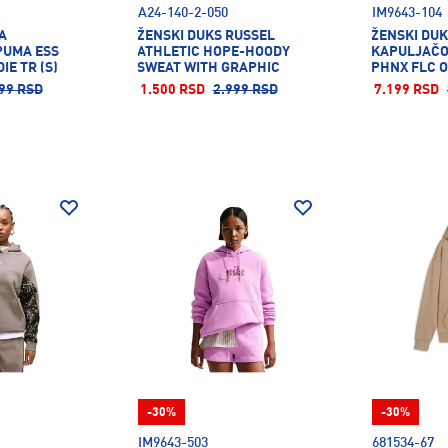
A24-140-2-050
IM9643-104
A
ŽENSKI DUKS RUSSEL
ŽENSKI DUK
PUMA ESS
ATHLETIC HOPE-HOODY
KAPULJAČO
E TR (S)
SWEAT WITH GRAPHIC
PHNX FLC 
99 RSD
1.500 RSD
2.999 RSD
7.199 RSD
-30%
-30%
IM9643-503
681534-67