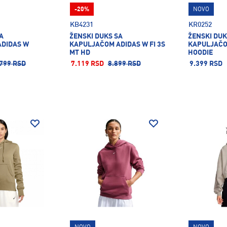
-20%
NOVO
KB4231
KR0252
A
ŽENSKI DUKS SA
ŽENSKI DUK
DIDAS W
KAPULJAČOM ADIDAS W FI 3S
KAPULJAČO
MT HD
HOODIE
799 RSD
7.119 RSD
8.899 RSD
9.399 RSD