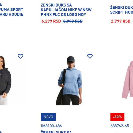
A
ŽENSKI DUKS SA
ŽENSKI DUK
PUMA SPORT
KAPULJAČOM NIKE W NSW
SCRIPT HOO
ARD HOODIE
PHNX FLC OS LOGO HDY
6.299 RSD
8.999 RSD
2.799 RSD
NOVO
-30%
IM8100-486
688762-65
A
ŽENSKI DUKS SA