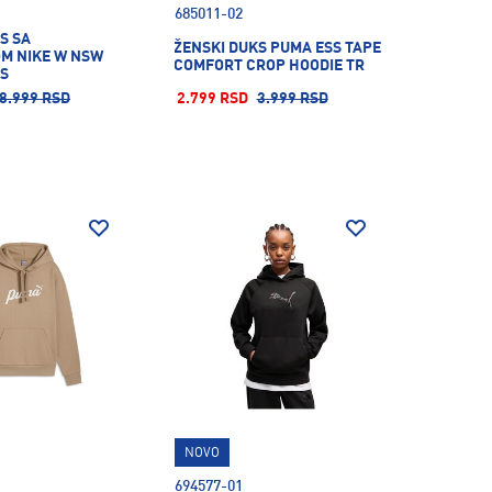
685011-02
S SA
ŽENSKI DUKS PUMA ESS TAPE
M NIKE W NSW
COMFORT CROP HOODIE TR
OS
8.999 RSD
2.799 RSD
3.999 RSD
NOVO
694577-01