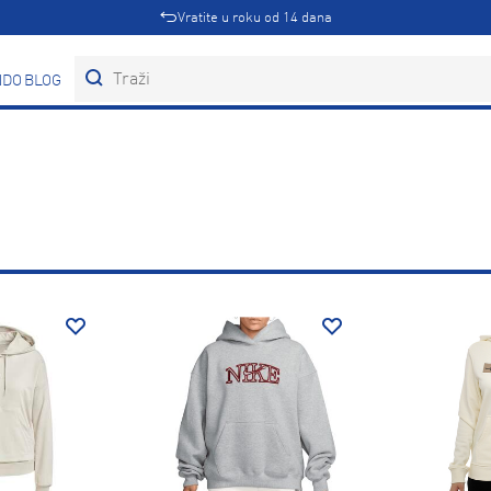
Vratite u roku od 14 dana
DOVI
BLOG