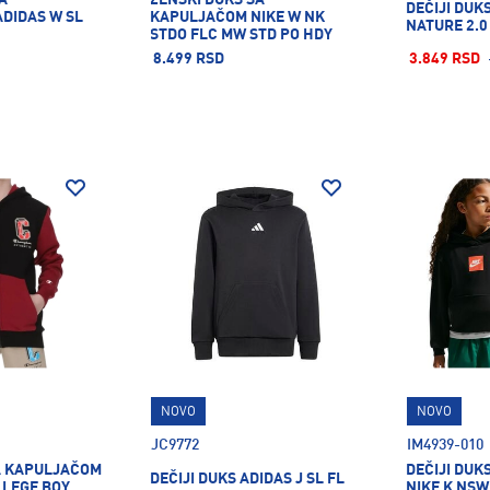
DEČIJI DUK
DIDAS W SL
KAPULJAČOM NIKE W NK
NATURE 2.0
STDO FLC MW STD PO HDY
8.499 RSD
3.849 RSD
NOVO
NOVO
JC9772
IM4939-010
SA KAPULJAČOM
DEČIJI DUK
DEČIJI DUKS ADIDAS J SL FL
LEGE BOY
NIKE K NSW