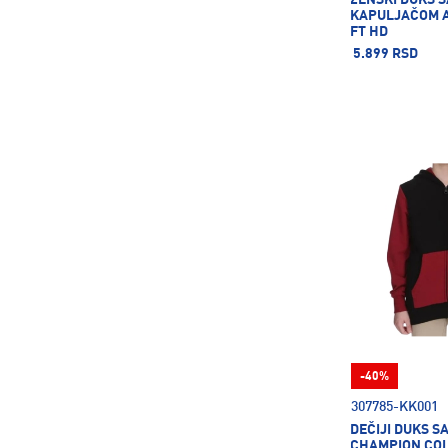
KAPULJAČOM A
FT HD
5.899 RSD
-40%
307785-KK001
DEČIJI DUKS 
CHAMPION COL