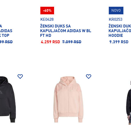
-40%
NOVO
KE0428
KR0253
A
ŽENSKI DUKS SA
ŽENSKI DUK
ADIDAS
KAPULJAČOM ADIDAS W BL
KAPULJAČO
 TOP
FT HD
HOODIE
99 RSD
4.259 RSD
7.099 RSD
9.399 RSD