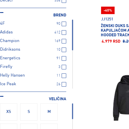
Dečaci
334
-40%
BREND
JJ1251
4F
90
ŽENSKI DUKS S
KAPULJAČOM 
Adidas
412
HOODED TRACK
Champion
169
4.979 RSD
8.2
Didriksons
10
Energetics
91
Firefly
3
Helly Hansen
11
Ice Peak
26
Mckinley
50
VELIČINA
Nike
439
Protest
8
XS
S
M
Puma
660
Russell Athletic
168