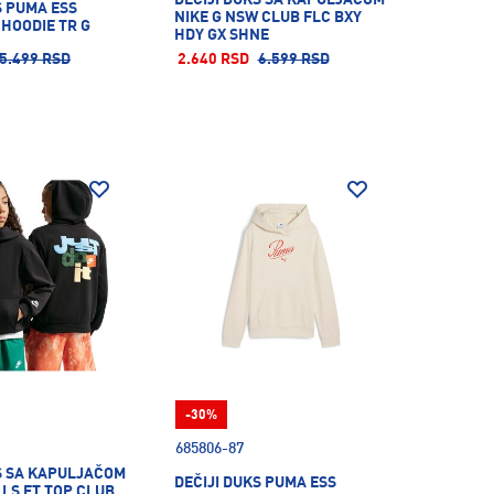
S PUMA ESS
NIKE G NSW CLUB FLC BXY
 HOODIE TR G
HDY GX SHNE
5.499 RSD
2.640 RSD
6.599 RSD
-30%
685806-87
S SA KAPULJAČOM
DEČIJI DUKS PUMA ESS
 LS FT TOP CLUB