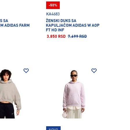
-50%
KA4683
S SA
ŽENSKI DUKS SA
M ADIDAS FARM
KAPULJAČOM ADIDAS W AOP
FT HD INF
3.850 RSD
7.699 RSD