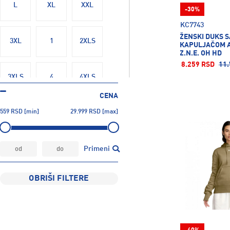
L
XL
XXL
-30%
Sergio Tacchini
22
KC7743
Superdry
2
ŽENSKI DUKS S
3XL
1
2XLS
The North Face
20
KAPULJAČOM A
Z.N.E. OH HD
Tom Tailor
18
8.259 RSD
11.
Under Armour
52
3XLS
4
4XLS
CENA
559
RSD
[min]
29.999
RSD
[max]
5
6
7
31
32
33
Primeni
OBRIŠI FILTERE
34
36
38
40
42
48