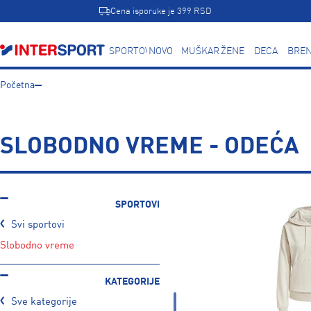
Cena isporuke je 399 RSD
SPORTOVI
NOVO
MUŠKARCI
ŽENE
DECA
BREN
Početna
SLOBODNO VREME - ODEĆA
SPORTOVI
Svi sportovi
slobodno vreme
KATEGORIJE
Sve kategorije