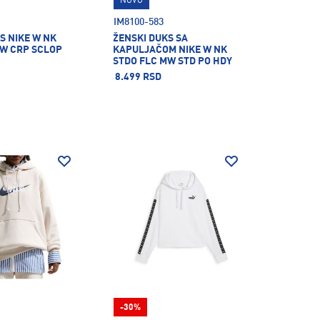
NOVO
IM8100-583
S NIKE W NK
ŽENSKI DUKS SA
MW CRP SCLOP
KAPULJAČOM NIKE W NK
STDO FLC MW STD PO HDY
8.499 RSD
-30%