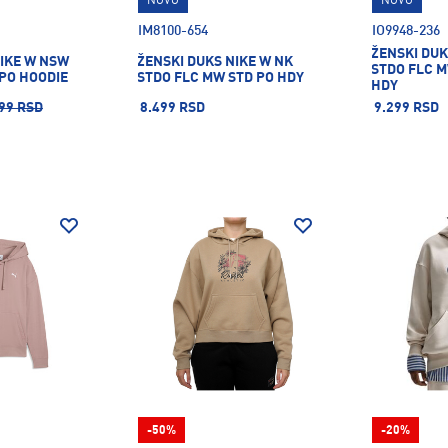
NOVO
NOVO
IM8100-654
IO9948-236
ŽENSKI DUK
NIKE W NSW
ŽENSKI DUKS NIKE W NK
STDO FLC 
 PO HOODIE
STDO FLC MW STD PO HDY
HDY
99 RSD
8.499 RSD
9.299 RSD
-50%
-20%