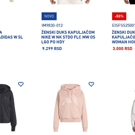
NOVO
-50%
IM9830-012
EISFSS2500
A
ŽENSKI DUKS KAPULJAČOM
ŽENSKI DUK
DIDAS W SL
NIKE W NK STDO FLC MW OS
KAPULJAČO
LGO PO HDY
WOMAN HO
9.299 RSD
3.000 RSD