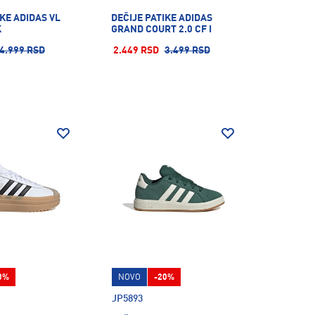
IKE ADIDAS VL
DEČIJE PATIKE ADIDAS
K
GRAND COURT 2.0 CF I
4.999 RSD
2.449 RSD
3.499 RSD
0%
NOVO
-20%
JP5893