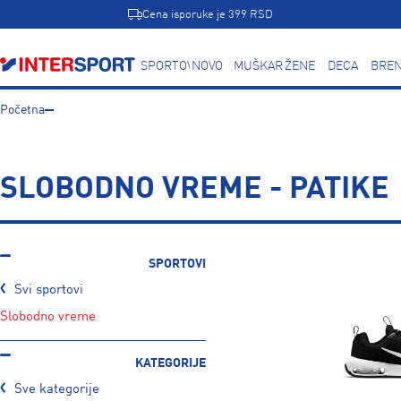
Cena isporuke je 399 RSD
SPORTOVI
NOVO
MUŠKARCI
ŽENE
DECA
BREN
Početna
SLOBODNO VREME - PATIKE
SPORTOVI
Svi sportovi
slobodno vreme
KATEGORIJE
Sve kategorije