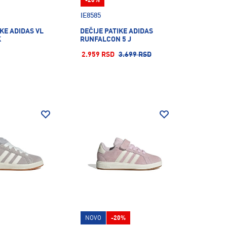
-20%
IE8585
IKE ADIDAS VL
DEČIJE PATIKE ADIDAS
K
RUNFALCON 5 J
2.959 RSD
3.699 RSD
NOVO
-20%