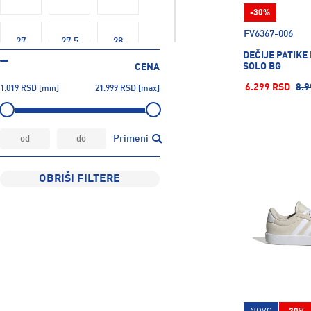
-30%
FV6367-006
27
27.5
28
DEČIJE PATIKE
SOLO BG
CENA
6.299 RSD
8.9
1.019
RSD
[min]
21.999
RSD
[max]
28.5
29
29.5
30
30.5
31
Primeni
OBRIŠI FILTERE
31.5
32
32.5
33
33.5
34
34.5
35
35.5