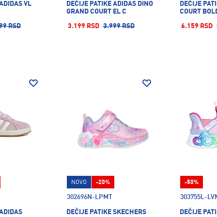
 ADIDAS VL
DEČIJE PATIKE ADIDAS DINO
DEČIJE PAT
GRAND COURT EL C
COURT BOLD
99 RSD
3.199 RSD
3.999 RSD
6.159 RSD
NOVO
-20%
-50%
302696N-LPMT
303755L-LV
 ADIDAS
DEČIJE PATIKE SKECHERS
DEČIJE PAT