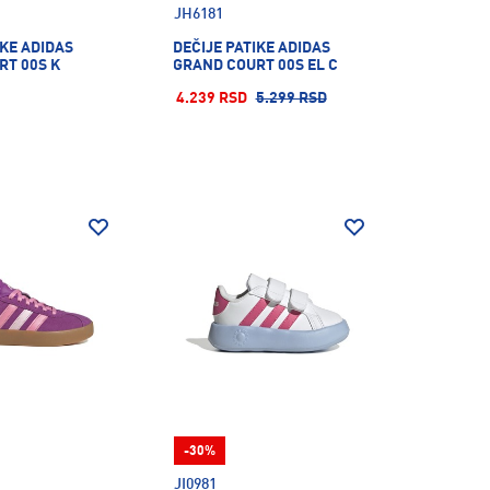
JH6181
IKE ADIDAS
DEČIJE PATIKE ADIDAS
RT 00S K
GRAND COURT 00S EL C
4.239 RSD
5.299 RSD
-30%
JI0981