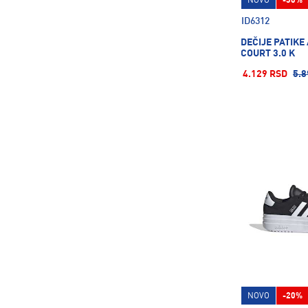
NOVO
-30%
ID6312
36
36.5
36 ⅔
DEČIJE PATIKE
COURT 3.0 K
37
37 ⅓
37.5
4.129 RSD
5.8
38
38.5
38 ⅔
39
39 ⅓
39.5
40
40.5
40 ⅔
41
41 ⅓
41.5
NOVO
-20%