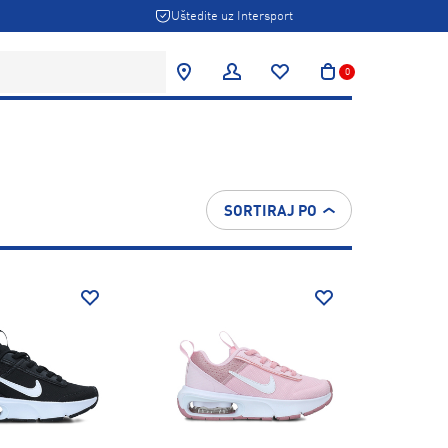
Uštedite uz Intersport
0
SORTIRAJ PO