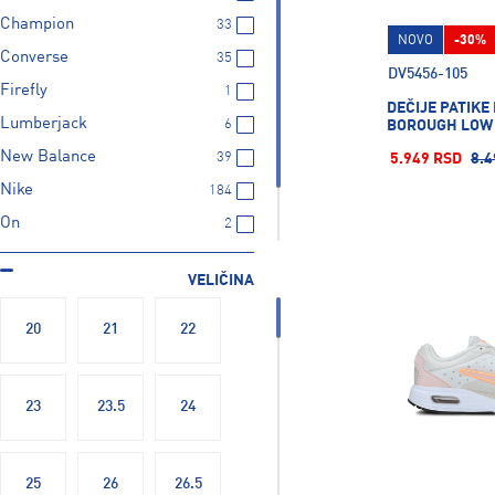
Champion
33
NOVO
-30%
Converse
35
DV5456-105
Firefly
1
DEČIJE PATIKE
Lumberjack
6
BOROUGH LOW
New Balance
39
5.949 RSD
8.4
Nike
184
On
2
Puma
244
VELIČINA
Skechers
148
20
21
22
23
23.5
24
25
26
26.5