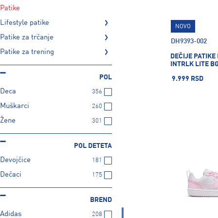
patike
lifestyle patike
NOVO
patike za trčanje
DH9393-002
patike za trening
DEČIJE PATIKE
INTRLK LITE B
POL
9.999 RSD
Deca
356
Muškarci
260
Žene
301
POL DETETA
Devojčice
181
Dečaci
175
BREND
Adidas
208