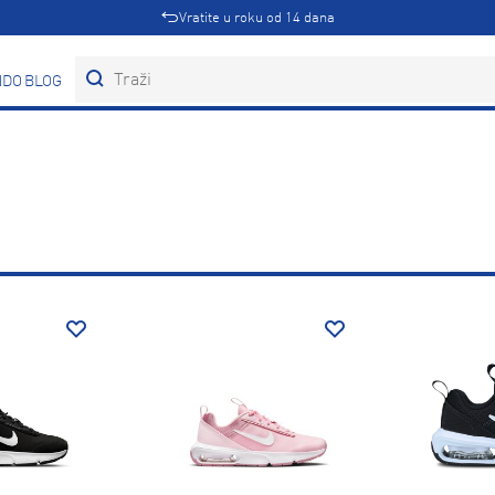
Vratite u roku od 14 dana
DOVI
BLOG