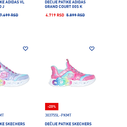
IKE ADIDAS VL
DEČIJE PATIKE ADIDAS
 J
GRAND COURT 00S K
7.699 RSD
4.719 RSD
5.899 RSD
-20%
MT
303755L-PKMT
IKE SKECHERS
DEČIJE PATIKE SKECHERS