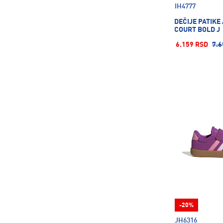
42
42.5
42 ⅔
IH4777
DEČIJE PATIKE
COURT BOLD J
43
43 ⅓
44
6.159 RSD
7.6
44.5
44 ⅔
45
45 ⅓
45.5
46
46.5
46 ⅔
47
47 ⅓
47.5
48
-20%
48.5
JH6316