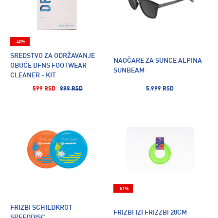
-40%
SREDSTVO ZA ODRŽAVANJE
NAOČARE ZA SUNCE ALPINA
OBUĆE DFNS FOOTWEAR
SUNBEAM
CLEANER - KIT
599 RSD
999 RSD
5.999 RSD
-51%
FRIZBI SCHILDKROT
FRIZBI IZI FRIZZBI 28CM
SPEEDDISC