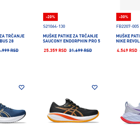
-20%
-30%
S21064-130
FB2207-005
 ZA TRČANJE
MUŠKE PATIKE ZA TRČANJE
MUŠKE PATI
BUS 28
SAUCONY ENDORPHIN PRO 5
NIKE REVOL
4.999 RSD
25.359 RSD
31.699 RSD
4.549 RSD