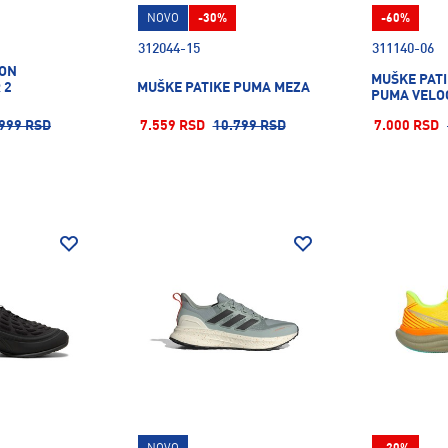
NOVO
-30%
-60%
312044-15
311140-06
 ON
MUŠKE PATI
 2
MUŠKE PATIKE PUMA MEZA
PUMA VELOC
999 RSD
7.559 RSD
10.799 RSD
7.000 RSD