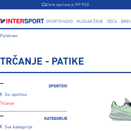
Cena isporuke je 399 RSD
SPORTOVI
NOVO
MUŠKARCI
ŽENE
DECA
BREN
Početna
TRČANJE - PATIKE
SPORTOVI
Svi sportovi
trčanje
KATEGORIJE
Sve kategorije