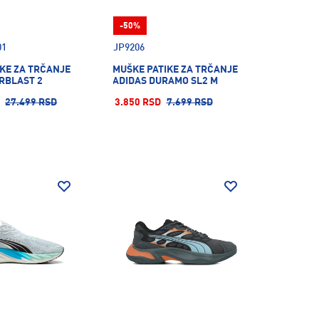
-50%
01
JP9206
KE ZA TRČANJE
MUŠKE PATIKE ZA TRČANJE
RBLAST 2
ADIDAS DURAMO SL2 M
27.499 RSD
3.850 RSD
7.699 RSD