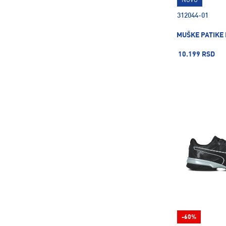
36 ⅔
37
37 ⅓
NOVO
312044-01
MUŠKE PATIKE
37.5
38
38.5
10.199 RSD
38 ⅔
39
39 ⅓
39.5
40
40.5
40 ⅔
41
41 ⅓
41.5
42
42.5
42 ⅔
43
43 ⅓
-60%