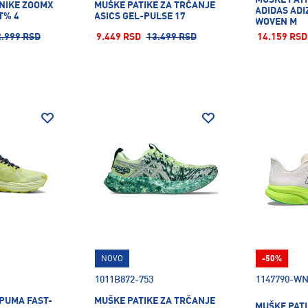
 NIKE ZOOMX
MUŠKE PATIKE ZA TRČANJE
ADIDAS ADI
T% 4
ASICS GEL-PULSE 17
WOVEN M
2.999 RSD
9.449 RSD
13.499 RSD
14.159 RSD
NOVO
-50%
1011B872-753
1147790-W
 PUMA FAST-
MUŠKE PATIKE ZA TRČANJE
MUŠKE PAT