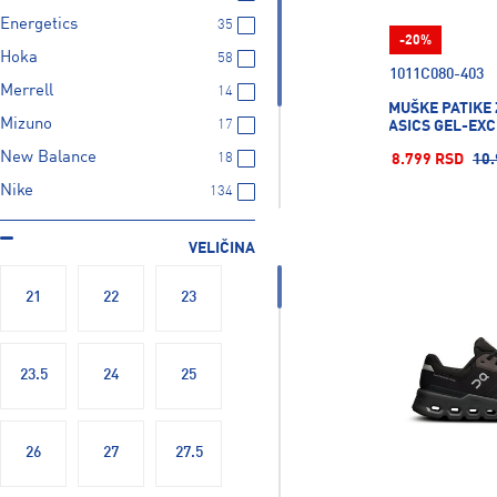
Energetics
35
-20%
Hoka
58
1011C080-403
Merrell
14
MUŠKE PATIKE
Mizuno
17
ASICS GEL-EXC
New Balance
18
8.799 RSD
10.
Nike
134
On
26
VELIČINA
Puma
109
Reebok
1
21
22
23
Salomon
32
Saucony
12
23.5
24
25
26
27
27.5