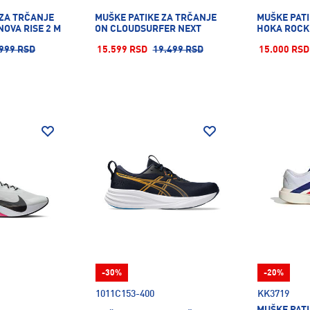
 ZA TRČANJE
MUŠKE PATIKE ZA TRČANJE
MUŠKE PATI
OVA RISE 2 M
ON CLOUDSURFER NEXT
HOKA ROCKE
999 RSD
15.599 RSD
19.499 RSD
15.000 RSD
-30%
-20%
1011C153-400
KK3719
MUŠKE PATI