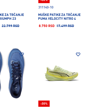
-50%
311140-10
KE ZA TRČANJE
MUŠKE PATIKE ZA TRČANJE
RIUMPH 23
PUMA VELOCITY NITRO 4
22.799 RSD
8.750 RSD
17.499 RSD
-30%