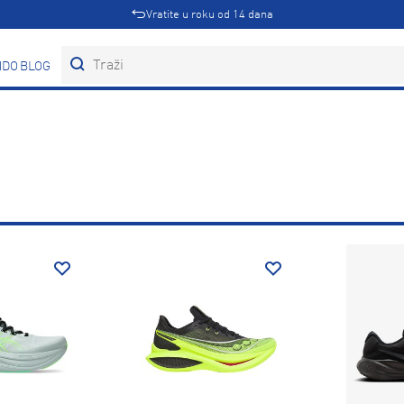
Vratite u roku od 14 dana
DOVI
BLOG