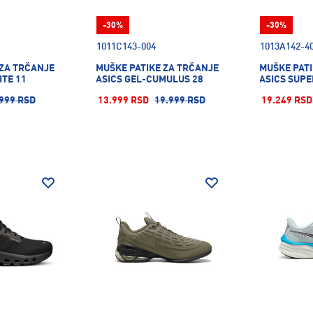
-30%
-30%
1011C143-004
1013A142-4
 ZA TRČANJE
MUŠKE PATIKE ZA TRČANJE
MUŠKE PATI
ITE 11
ASICS GEL-CUMULUS 28
ASICS SUPE
999 RSD
13.999 RSD
19.999 RSD
19.249 RSD