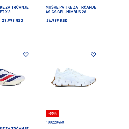
KE ZA TRČANJE
MUŠKE PATIKE ZA TRČANJE
T X 3
ASICS GEL-NIMBUS 28
29.999 RSD
24.999 RSD
-50%
100220468
KE ZA TRČANJE