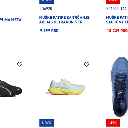
NOVO
-20%
JQ6920
S21023-144
MUŠKE PATIKE ZA TRČANJE
MUŠKE PATI
 PUMA MEZA
ADIDAS ULTRARUN 5 TR
SAUCONY T
9.399 RSD
18.239 RSD
NOVO
-39%