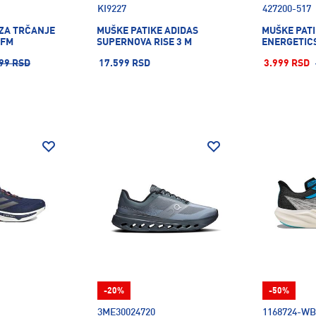
KI9227
427200-517
 ZA TRČANJE
MUŠKE PATIKE ADIDAS
MUŠKE PATI
 FM
SUPERNOVA RISE 3 M
ENERGETICS
99 RSD
17.599 RSD
3.999 RSD
-20%
-50%
3ME30024720
1168724-W