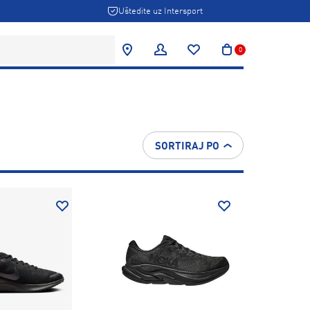
Uštedite uz Intersport
0
SORTIRAJ PO