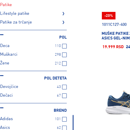
patike
lifestyle patike
-20%
patike za trčanje
1011C127-400
MUŠKE PATIKE
POL
ASICS GEL-NIM
Deca
110
19.999 RSD
2
Muškarci
298
Žene
212
POL DETETA
Devojčice
43
Dečaci
67
BREND
Adidas
101
Asics
62