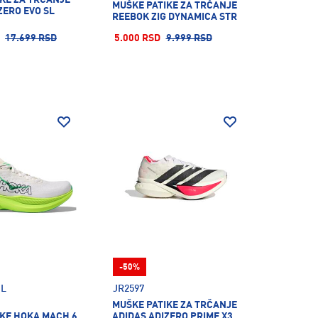
MUŠKE PATIKE ZA TRČANJE
ZERO EVO SL
REEBOK ZIG DYNAMICA STR
17.699 RSD
5.000 RSD
9.999 RSD
-50%
NL
JR2597
MUŠKE PATIKE ZA TRČANJE
IKE HOKA MACH 6
ADIDAS ADIZERO PRIME X3