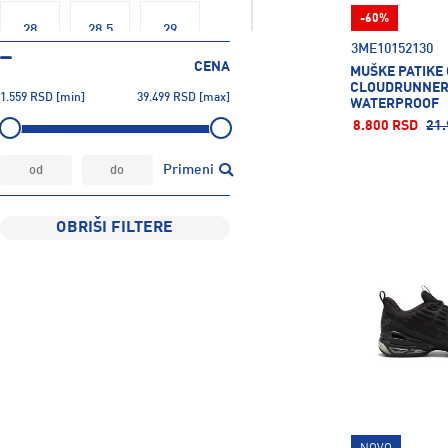
-60%
28
28.5
29
3ME10152130
CENA
MUŠKE PATIKE
CLOUDRUNNER
1.559
RSD
[min]
39.499
RSD
[max]
29.5
30
30.5
WATERPROOF
8.800 RSD
21.
31
31.5
32
Primeni
OBRIŠI FILTERE
32.5
33
33.5
34
34.5
35
35.5
36
36.5