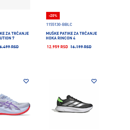
-20%
1155130-BBLC
KE ZA TRČANJE
MUŠKE PATIKE ZA TRČANJE
UTION 7
HOKA RINCON 4
6.499 RSD
12.959 RSD
16.199 RSD