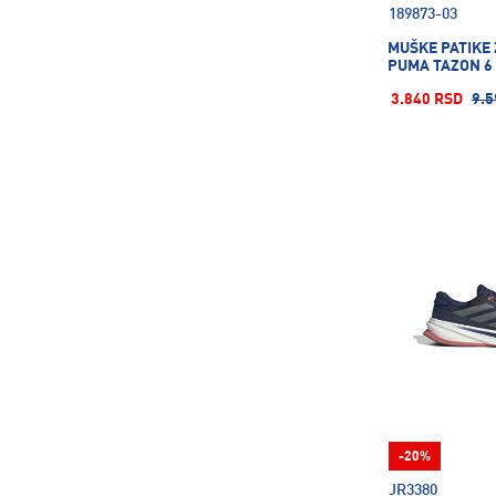
189873-03
MUŠKE PATIKE
43.5
44
44.5
PUMA TAZON 6
3.840 RSD
9.5
44 ⅔
45
45 ⅓
45.5
46
46.5
46 ⅔
47
47 ⅓
47.5
48
48.5
-20%
JR3380