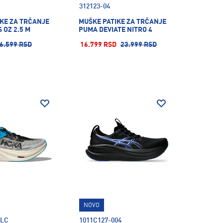
312123-04
KE ZA TRČANJE
MUŠKE PATIKE ZA TRČANJE
 OZ 2.5 M
PUMA DEVIATE NITRO 4
6.599 RSD
16.799 RSD
23.999 RSD
NOVO
BLC
1011C127-004