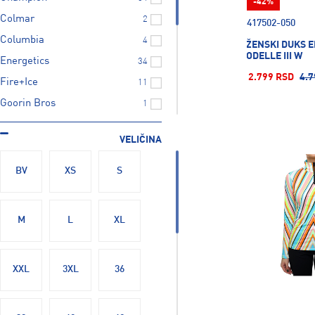
-42%
Colmar
2
417502-050
Columbia
4
ŽENSKI DUKS 
ODELLE III W
Energetics
34
2.799 RSD
4.7
Fire+Ice
11
Goorin Bros
1
Ice Peak
13
VELIČINA
Mckinley
74
NGN
1
BV
XS
S
Nike
159
Puma
164
M
L
XL
Russell Athletic
38
The North Face
8
XXL
3XL
36
Under Armour
15
Wilson
1