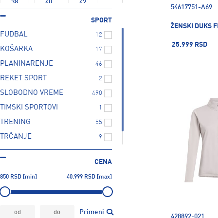
38
40
42
54617751-A69
SPORT
ŽENSKI DUKS F
FUDBAL
12
44
116
128
25.999 RSD
KOŠARKA
17
PLANINARENJE
46
140
152
164
REKET SPORT
2
SLOBODNO VREME
490
170
176
TIMSKI SPORTOVI
1
TRENING
55
TRČANJE
9
ZIMSKI SPORTOVI
56
CENA
850
RSD
[min]
40.999
RSD
[max]
Primeni
428892-021