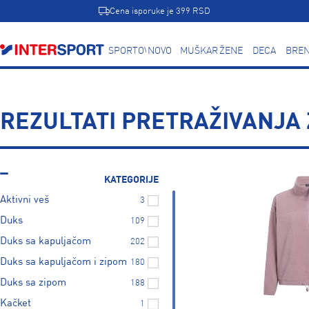
Cena isporuke je 399 RSD
SPORTOVI
NOVO
MUŠKARCI
ŽENE
DECA
BREN
REZULTATI PRETRAŽIVANJA 
KATEGORIJE
Aktivni veš
3
Duks
109
Duks sa kapuljačom
202
Duks sa kapuljačom i zipom
180
Duks sa zipom
188
Kačket
1