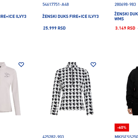
54617751-A48
280698-983
ŽENSKI DUK
IRE+ICE ILVY3
ŽENSKI DUKS FIRE+ICE ILVY3
WMS
25.999 RSD
3.149 RSD
-60%
425282-903
MKISFSS250