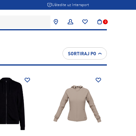
Uštedite uz Intersport
0
SORTIRAJ PO