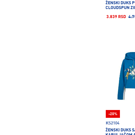
ŽENSKI DUKS 
CLOUDSPUN ZI
3.839 RSD
4.7
-20%
KS2104
ŽENSKI DUKS S
KAPULJAČOM A