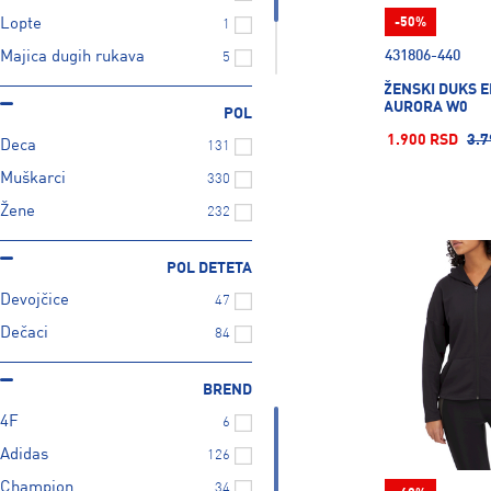
Lopte
-50%
1
431806-440
Majica dugih rukava
5
ŽENSKI DUKS 
Majica kratkih rukava
1
AURORA W0
POL
Majice
1
1.900 RSD
3.7
Deca
131
Muškarci
330
Žene
232
POL DETETA
Devojčice
47
Dečaci
84
BREND
4F
6
Adidas
126
Champion
34