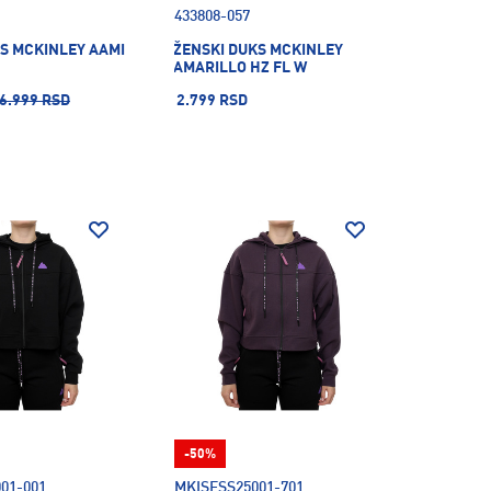
433808-057
S MCKINLEY AAMI
ŽENSKI DUKS MCKINLEY
AMARILLO HZ FL W
6.999 RSD
2.799 RSD
-50%
01-001
MKISFSS25001-701