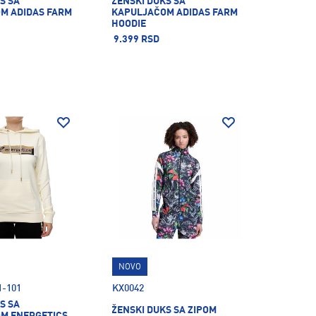
S SA
ŽENSKI DUKS SA
M ADIDAS FARM
KAPULJAČOM ADIDAS FARM
HOODIE
9.399 RSD
NOVO
1-101
KX0042
S SA
ŽENSKI DUKS SA ZIPOM
M ENERGETICS