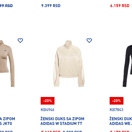
99 RSD
9.399 RSD
6.159 RSD
-20%
-20%
KB4946
KB7843
A ZIPOM
ŽENSKI DUKS SA ZIPOM
ŽENSKI DUK
S JKT0
ADIDAS W STADIUM TT
ADIDAS WE 