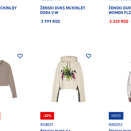
MCKINLEY
ŽENSKI DUKS MCKINLEY
ŽENSKI DU
DORA II W
WOMEN FLZ
3.999 RSD
3.320 RSD
-20%
NOVO
KS8031
KR0253