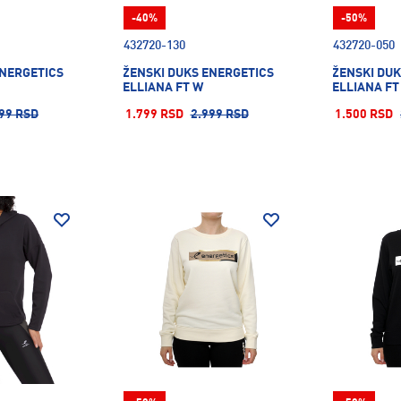
-40%
-50%
432720-130
432720-050
ENERGETICS
ŽENSKI DUKS ENERGETICS
ŽENSKI DUK
ELLIANA FT W
ELLIANA FT
99 RSD
1.799 RSD
2.999 RSD
1.500 RSD