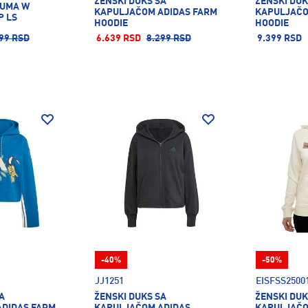
ŽENSKI DUKS SA
ŽENSKI DUK
PUMA W
KAPULJAČOM ADIDAS FARM
KAPULJAČO
P LS
HOODIE
HOODIE
99 RSD
6.639 RSD
8.299 RSD
9.399 RSD
-40%
-50%
JJ1251
EISFSS2500
A
ŽENSKI DUKS SA
ŽENSKI DUK
DIDAS FARM
KAPULJAČOM ADIDAS
KAPULJAČO