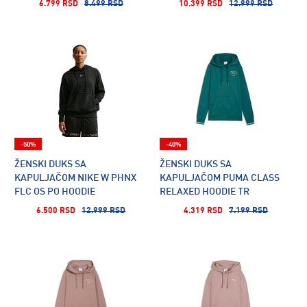
6.799 RSD
8.499 RSD
10.399 RSD
12.999 RSD
-50%
-40%
ŽENSKI DUKS SA
ŽENSKI DUKS SA
KAPULJAČOM NIKE W PHNX
KAPULJAČOM PUMA CLASS
FLC OS PO HOODIE
RELAXED HOODIE TR
6.500 RSD
12.999 RSD
4.319 RSD
7.199 RSD