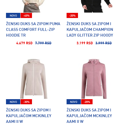
NOVO
-40%
-20%
ŽENSKI DUKS SA ZIPOM PUMA
ŽENSKI DUKS SA ZIPOM I
CLASS COMFORT FULL-ZIP
KAPULJAČOM CHAMPION
HOODIE TR
LADY GLITTER ZIP HOODY
4.679 RSD
7.799 RSD
3.199 RSD
3.999 RSD
NOVO
-30%
NOVO
-20%
ŽENSKI DUKS SA ZIPOM I
ŽENSKI DUKS SA ZIPOM I
KAPULJAČOM MCKINLEY
KAPULJAČOM MCKINLEY
AAMI II W
AAMI II W