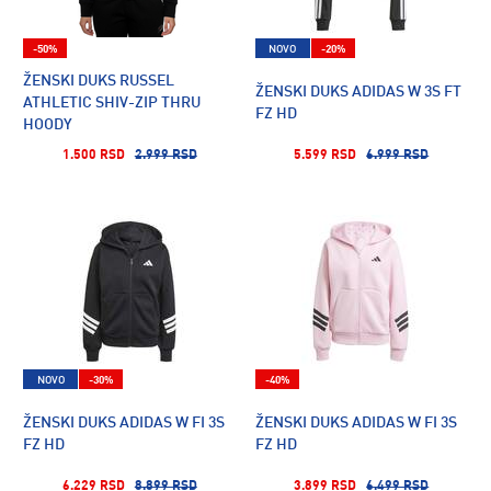
-50%
NOVO
-20%
ŽENSKI DUKS RUSSEL
ŽENSKI DUKS ADIDAS W 3S FT
ATHLETIC SHIV-ZIP THRU
FZ HD
HOODY
1.500 RSD
2.999 RSD
5.599 RSD
6.999 RSD
NOVO
-30%
-40%
ŽENSKI DUKS ADIDAS W FI 3S
ŽENSKI DUKS ADIDAS W FI 3S
FZ HD
FZ HD
6.229 RSD
8.899 RSD
3.899 RSD
6.499 RSD