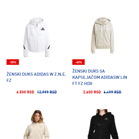
-50%
-60%
ŽENSKI DUKS SA
ŽENSKI DUKS ADIDAS W Z.N.E.
KAPULJAČOM ADIDASW LIN
FZ
FT FZ HD0
6.500 RSD
12.999 RSD
2.600 RSD
6.499 RSD