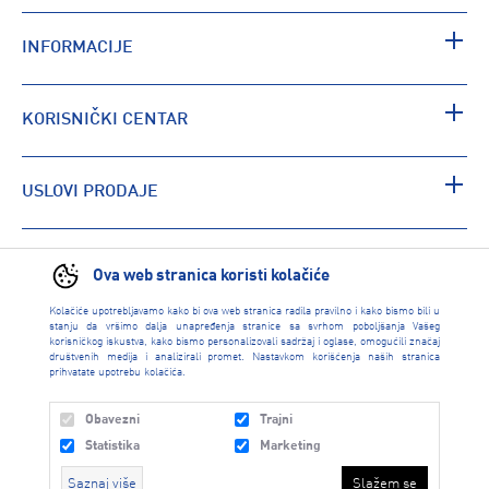
INFORMACIJE
KORISNIČKI CENTAR
USLOVI PRODAJE
PRONAĐI RADNJU
Ova web stranica koristi kolačiće
Kolačiće upotrebljavamo kako bi ova web stranica radila pravilno i kako bismo bili u
stanju da vršimo dalja unapređenja stranice sa svrhom poboljšanja Vašeg
korisničkog iskustva, kako bismo personalizovali sadržaj i oglase, omogućili značaj
društvenih medija i analizirali promet. Nastavkom korišćenja naših stranica
prihvatate upotrebu kolačića.
Obavezni
Trajni
Statistika
Marketing
Saznaj više
Slažem se