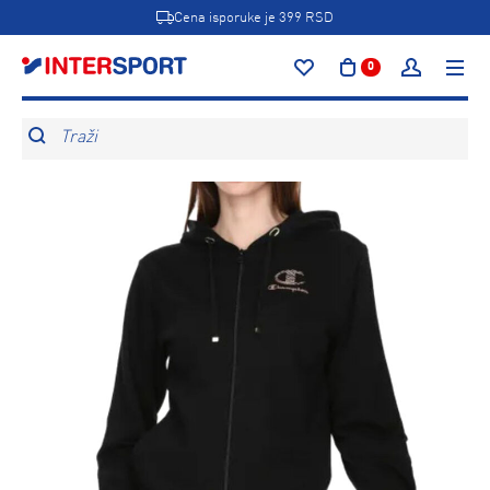
Cena isporuke je 399 RSD
0
Traži