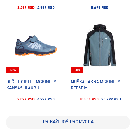
3.499 RSD
4.999 RSD
5.499 RSD
-58%
-50%
DEČIJE CIPELE MCKINLEY
MUŠKA JAKNA MCKINLEY
KANSAS III AQB J
REESE M
2.099 RSD
4.999 RSD
10.500 RSD
20.999 RSD
PRIKAŽI JOŠ PROIZVODA