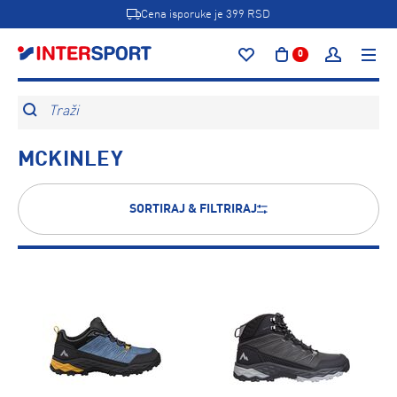
Cena isporuke je 399 RSD
0
Traži
MCKINLEY
SORTIRAJ & FILTRIRAJ