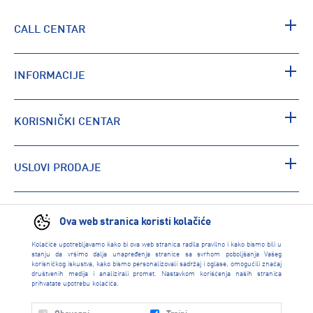
CALL CENTAR
INFORMACIJE
KORISNIČKI CENTAR
USLOVI PRODAJE
PRONAĐI RADNJU
Ova web stranica koristi kolačiće
Kolačiće upotrebljavamo kako bi ova web stranica radila pravilno i kako bismo bili u
stanju da vršimo dalja unapređenja stranice sa svrhom poboljšanja Vašeg
korisničkog iskustva, kako bismo personalizovali sadržaj i oglase, omogućili značaj
društvenih medija i analizirali promet. Nastavkom korišćenja naših stranica
prihvatate upotrebu kolačića.