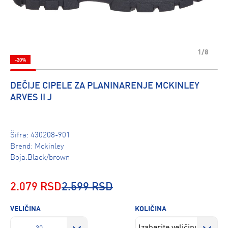
1/8
-20%
DEČIJE CIPELE ZA PLANINARENJE MCKINLEY
ARVES II J
Šifra:
430208-901
Brend:
Mckinley
Boja:Black/brown
2.079 RSD
2.599 RSD
VELIČINA
KOLIČINA