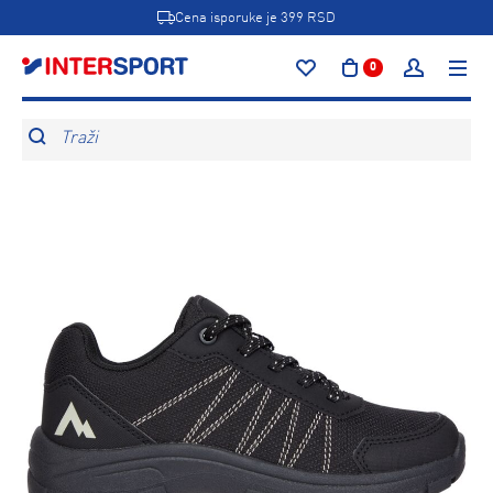
Cena isporuke je 399 RSD
0
Traži