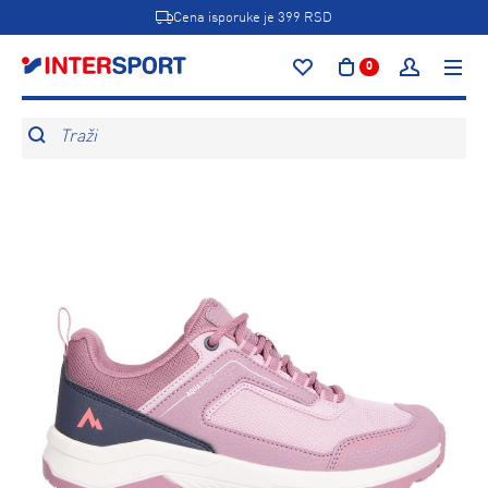
Cena isporuke je 399 RSD
0
Traži