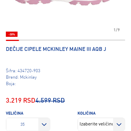
1/9
-30%
DEČIJE CIPELE MCKINLEY MAINE III AQB J
Šifra:
434720-903
Brend:
Mckinley
Boja:
3.219 RSD
4.599 RSD
VELIČINA
KOLIČINA
35