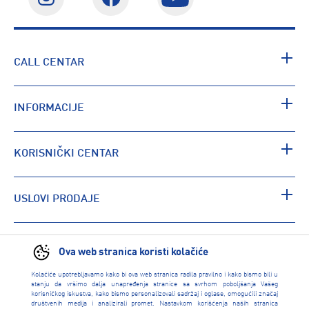
CALL CENTAR
INFORMACIJE
KORISNIČKI CENTAR
USLOVI PRODAJE
PRONAĐI RADNJU
Ova web stranica koristi kolačiće
Kolačiće upotrebljavamo kako bi ova web stranica radila pravilno i kako bismo bili u
stanju da vršimo dalja unapređenja stranice sa svrhom poboljšanja Vašeg
korisničkog iskustva, kako bismo personalizovali sadržaj i oglase, omogućili značaj
društvenih medija i analizirali promet. Nastavkom korišćenja naših stranica