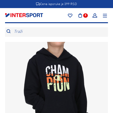
Cena isporuke je 399 RSD
0
Traži