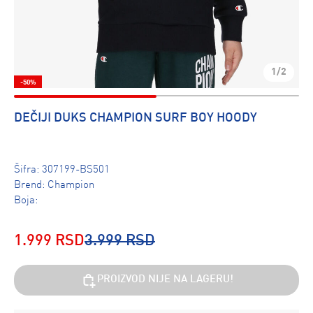
1/2
-50%
DEČIJI DUKS CHAMPION SURF BOY HOODY
Šifra:
307199-BS501
Brend:
Champion
Boja:
1.999 RSD
3.999 RSD
PROIZVOD NIJE NA LAGERU!