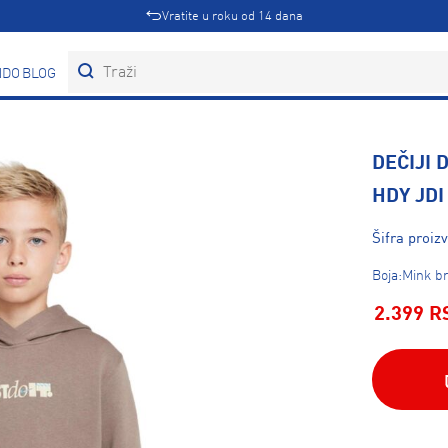
Vratite u roku od 14 dana
DOVI
BLOG
DEČIJI 
HDY JDI
Šifra proiz
Boja:Mink br
2.399 R