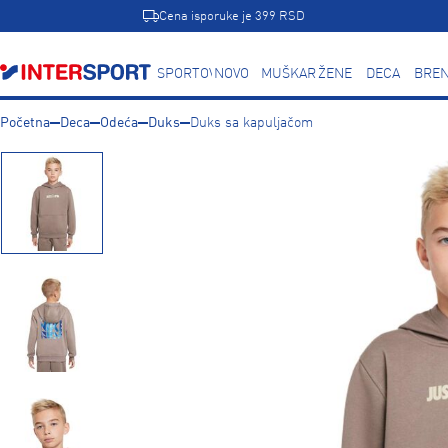
Cena isporuke je 399 RSD
SPORTOVI
NOVO
MUŠKARCI
ŽENE
DECA
BREN
Početna
Deca
Odeća
Duks
Duks sa kapuljačom