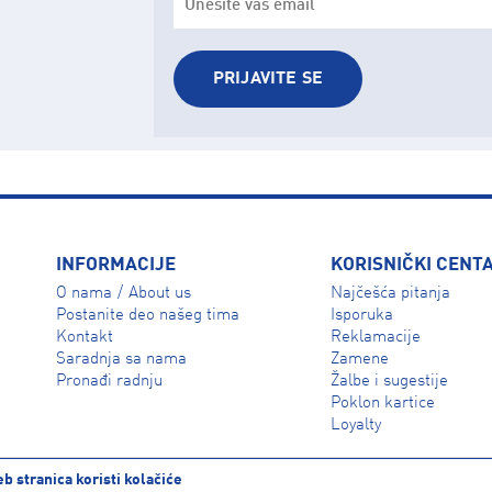
PRIJAVITE SE
INFORMACIJE
KORISNIČKI CENT
O nama
About us
Najčešća pitanja
/
Isporuka
Postanite deo našeg tima
Reklamacije
Kontakt
Zamene
Saradnja sa nama
Žalbe i sugestije
Pronađi radnju
Poklon kartice
Loyalty
b stranica koristi kolačiće