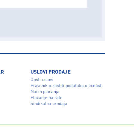
AR
USLOVI PRODAJE
Opšti uslovi
Pravilnik o zaštiti podataka o ličnosti
Način plaćanja
Plaćanje na rate
Sindikalna prodaja