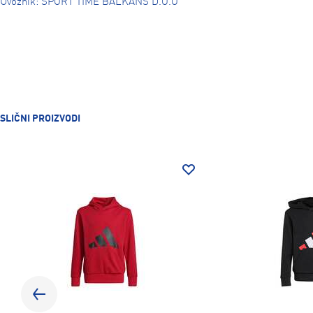
Uvoznik: SPORT TIME BALKANS D.O.O
SLIČNI PROIZVODI