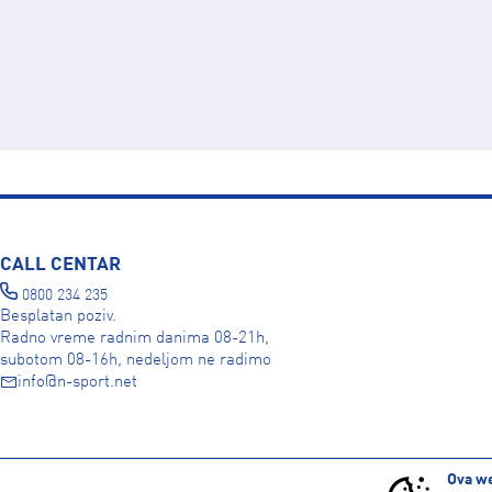
CALL CENTAR
0800 234 235
Besplatan poziv.
Radno vreme radnim danima 08-21h,
subotom 08-16h, nedeljom ne radimo
info@n-sport.net
DRUŠTVENE MREŽE
Ova we