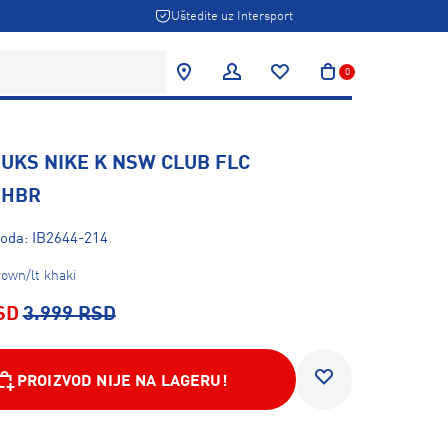
Uštedite uz Intersport
0
DUKS NIKE K NSW CLUB FLC
 HBR
voda: IB2644-214
own/lt khaki
SD
3.999 RSD
PROIZVOD NIJE NA LAGERU!