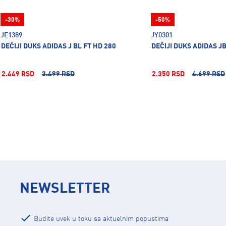
-30%
-50%
JE1389
JY0301
DEČIJI DUKS ADIDAS J BL FT HD 280
DEČIJI DUKS ADIDAS J
2.449 RSD
3.499 RSD
2.350 RSD
4.699 RSD
NEWSLETTER
Budite uvek u toku sa aktuelnim popustima