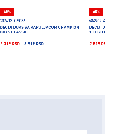
-40%
-40%
307413-GS036
684909-41
DEČIJI DUKS SA KAPULJAČOM CHAMPION
DEČIJI DUKS SA KAPUL
BOYS CLASSIC
1 LOGO HOODIE TR B
2.399 RSD
3.999 RSD
2.519 RSD
4.199 RSD