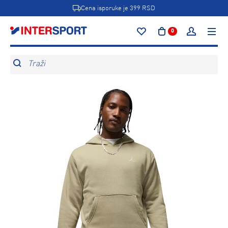
Cena isporuke je 399 RSD
0
Traži