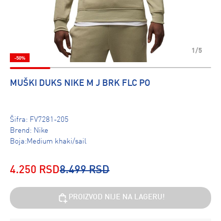
1/5
-50%
MUŠKI DUKS NIKE M J BRK FLC PO
Šifra:
FV7281-205
Brend:
Nike
Boja:Medium khaki/sail
4.250 RSD
8.499 RSD
PROIZVOD NIJE NA LAGERU!