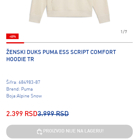
1/7
-40%
ŽENSKI DUKS PUMA ESS SCRIPT COMFORT
HOODIE TR
Šifra:
684983-87
Brend:
Puma
Boja:Alpine Snow
2.399 RSD
3.999 RSD
PROIZVOD NIJE NA LAGERU!