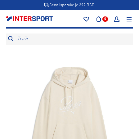
Cena isporuke je 399 RSD
0
Traži