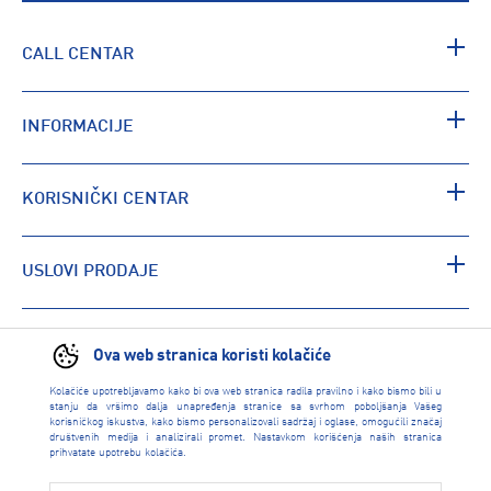
CALL CENTAR
INFORMACIJE
KORISNIČKI CENTAR
USLOVI PRODAJE
PRONAĐI RADNJU
Ova web stranica koristi kolačiće
Kolačiće upotrebljavamo kako bi ova web stranica radila pravilno i kako bismo bili u
stanju da vršimo dalja unapređenja stranice sa svrhom poboljšanja Vašeg
korisničkog iskustva, kako bismo personalizovali sadržaj i oglase, omogućili značaj
društvenih medija i analizirali promet. Nastavkom korišćenja naših stranica
prihvatate upotrebu kolačića.