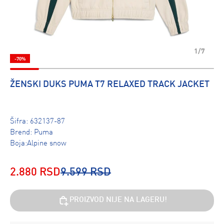
1/7
-70%
ŽENSKI DUKS PUMA T7 RELAXED TRACK JACKET
Šifra:
632137-87
Brend:
Puma
Boja:Alpine snow
2.880 RSD
9.599 RSD
PROIZVOD NIJE NA LAGERU!