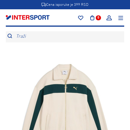
Cena isporuke je 399 RSD
0
Traži