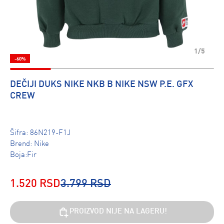
1/5
-60%
DEČIJI DUKS NIKE NKB B NIKE NSW P.E. GFX
CREW
Šifra:
86N219-F1J
Brend:
Nike
Boja:Fir
1.520 RSD
3.799 RSD
PROIZVOD NIJE NA LAGERU!