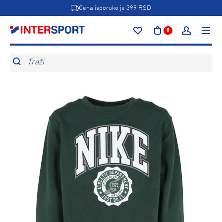
Cena isporuke je 399 RSD
0
Traži