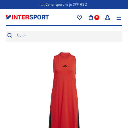
Cena isporuke je 399 RSD
0
Traži