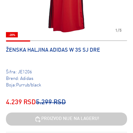
1/5
-20%
ŽENSKA HALJINA ADIDAS W 3S SJ DRE
Šifra:
JE1206
Brend:
Adidas
Boja:Purrub/black
4.239 RSD
5.299 RSD
PROIZVOD NIJE NA LAGERU!