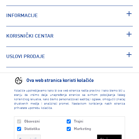
INFORMACIJE
KORISNIČKI CENTAR
USLOVI PRODAJE
PRONAĐI RADNJU
Ova web stranica koristi kolačiće
Kolačiće upotrebljavamo kako bi ova web stranica radila pravilno i kako bismo bili u
stanju da vršimo dalja unapređenja stranice sa svrhom poboljšanja Vašeg
korisničkog iskustva, kako bismo personalizovali sadržaj i oglase, omogućili značaj
društvenih medija i analizirali promet. Nastavkom korišćenja naših stranica
prihvatate upotrebu kolačića.
Obavezni
Trajni
Statistika
Marketing