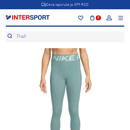
Cena isporuke je 399 RSD
0
Traži