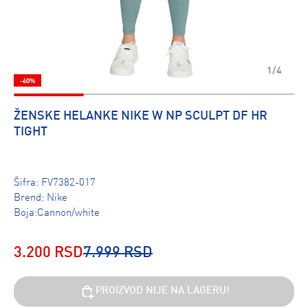
1/4
-60%
ŽENSKE HELANKE NIKE W NP SCULPT DF HR
TIGHT
Šifra:
FV7382-017
Brend:
Nike
Boja:Cannon/white
3.200 RSD
7.999 RSD
PROIZVOD NIJE NA LAGERU!