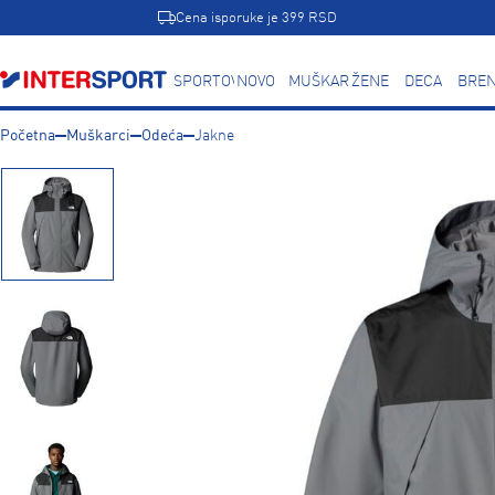
Cena isporuke je 399 RSD
SPORTOVI
NOVO
MUŠKARCI
ŽENE
DECA
BREN
Početna
Muškarci
Odeća
Jakne