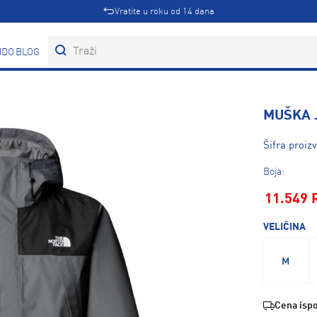
Vratite u roku od 14 dana
DOVI
BLOG
MUŠKA 
Šifra proi
Boja:
11.549 
VELIČINA
M
Cena ispo