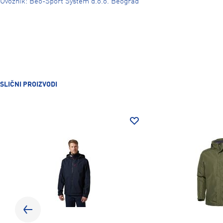
Uvoznik: Beo-Sport System d.o.o. Beograd
SLIČNI PROIZVODI