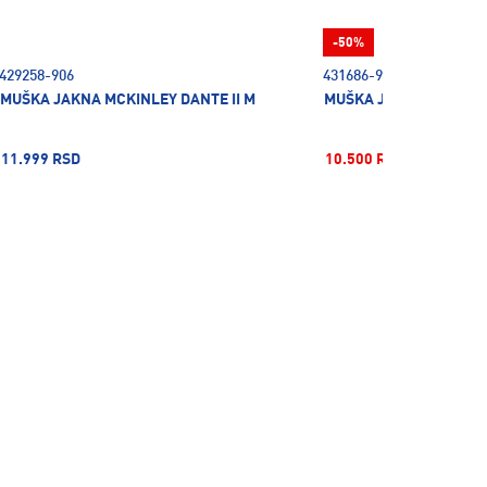
-50%
429258-906
431686-905
MUŠKA JAKNA MCKINLEY DANTE II M
MUŠKA JAKNA MCKINLE
11.999 RSD
10.500 RSD
20.999 R