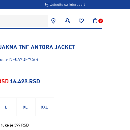
Uštedite uz Intersport
0
JAKNA TNF ANTORA JACKET
zvoda: NF0A7QEYC6B
RSD
16.499 RSD
L
XL
XXL
ruke je 399 RSD