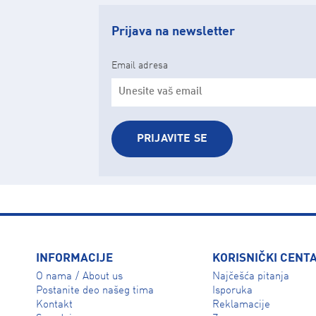
Prijava na newsletter
Email adresa
PRIJAVITE SE
INFORMACIJE
KORISNIČKI CENT
O nama
About us
Najčešća pitanja
/
Isporuka
Postanite deo našeg tima
Reklamacije
Kontakt