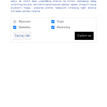
stanju da vršimo dalja unapređenja stranice sa svrhom poboljšanja Vašeg
korisničkog iskustva, kako bismo personalizovali sadržaj i oglase, omogućili značaj
CALL CENTAR
društvenih medija i analizirali promet. Nastavkom korišćenja naših stranica
prihvatate upotrebu kolačića.
Obavezni
Trajni
INFORMACIJE
Statistika
Marketing
Saznaj više
Slažem se
KORISNIČKI CENTAR
Obavezni
Trajni
USLOVI PRODAJE
Statistika
Marketing
Ovi kolačići obično imaju datum isteka daleko u budućnosti i kao
PRONAĐI RADNJU
takvi će ostati u Vašem pretraživaču, dok ne isteknu, ili dok ih
ručno ne izbrišete. Koristimo trajne kolačiće za funkcionalnosti
kao što su “Ostanite prijavljeni”, što korisniku olakšava pristup
kao registrovanom korisniku. Takođe, koristimo trajne kolačiće
kako bismo bolje razumeli navike korisnika, da možemo da
poboljšamo web stranicu prema Vašim navikama.