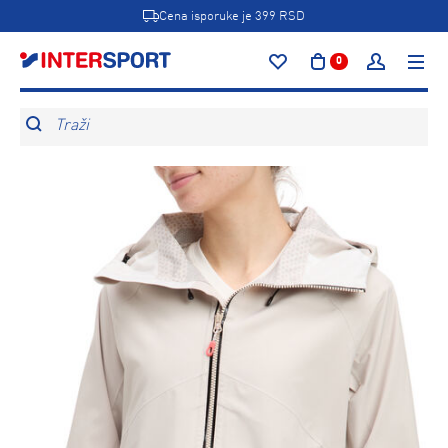
Cena isporuke je 399 RSD
0
Traži