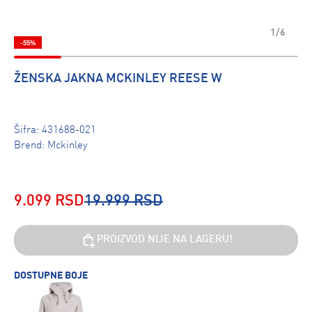
1/6
-55%
ŽENSKA JAKNA MCKINLEY REESE W
Šifra:
431688-021
Brend:
Mckinley
9.099 RSD
19.999 RSD
PROIZVOD NIJE NA LAGERU!
DOSTUPNE BOJE