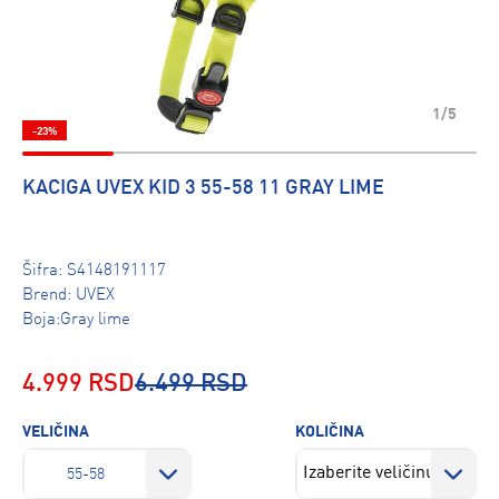
1/5
-23%
KACIGA UVEX KID 3 55-58 11 GRAY LIME
Šifra:
S4148191117
Brend:
UVEX
Boja:Gray lime
4.999 RSD
6.499 RSD
VELIČINA
KOLIČINA
55-58