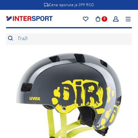
Cena isporuke je 399 RSD
0
Traži