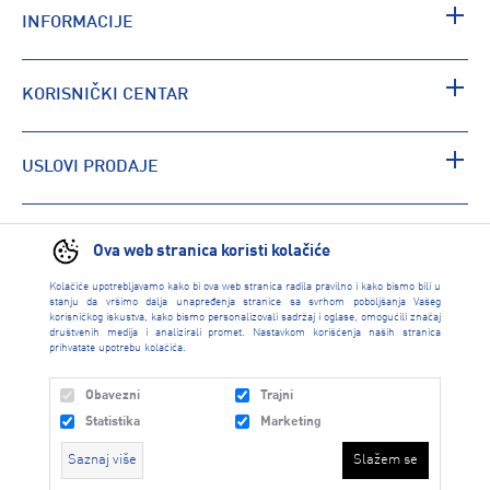
INFORMACIJE
KORISNIČKI CENTAR
USLOVI PRODAJE
PRONAĐI RADNJU
Ova web stranica koristi kolačiće
Kolačiće upotrebljavamo kako bi ova web stranica radila pravilno i kako bismo bili u
stanju da vršimo dalja unapređenja stranice sa svrhom poboljšanja Vašeg
korisničkog iskustva, kako bismo personalizovali sadržaj i oglase, omogućili značaj
društvenih medija i analizirali promet. Nastavkom korišćenja naših stranica
prihvatate upotrebu kolačića.
Obavezni
Trajni
Statistika
Marketing
Saznaj više
Slažem se
INTERSPORT 2026 created by
Enetel Solutions