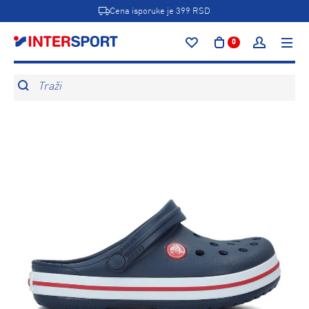
Cena isporuke je 399 RSD
0
Traži