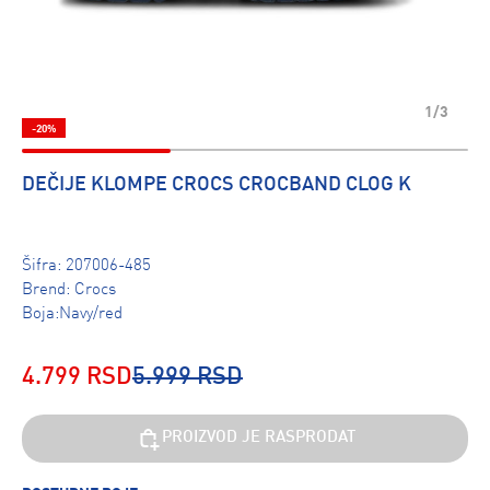
1/3
-20%
DEČIJE KLOMPE CROCS CROCBAND CLOG K
Šifra:
207006-485
Brend:
Crocs
Boja:Navy/red
4.799 RSD
5.999 RSD
PROIZVOD JE RASPRODAT