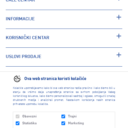
CALL CENTAR
INFORMACIJE
KORISNIČKI CENTAR
USLOVI PRODAJE
PRONAĐI RADNJU
Ova web stranica koristi kolačiće
Kolačiće upotrebljavamo kako bi ova web stranica radila pravilno i kako bismo bili u
stanju da vršimo dalja unapređenja stranice sa svrhom poboljšanja Vašeg
korisničkog iskustva, kako bismo personalizovali sadržaj i oglase, omogućili značaj
društvenih medija i analizirali promet. Nastavkom korišćenja naših stranica
prihvatate upotrebu kolačića.
Obavezni
Trajni
Statistika
Marketing