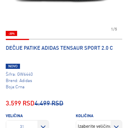
1/5
-20%
DEČIJE PATIKE ADIDAS TENSAUR SPORT 2.0 C
NOVO
Šifra:
GW6440
Brend:
Adidas
Boja:Crna
3.599 RSD
4.499 RSD
VELIČINA
KOLIČINA
31