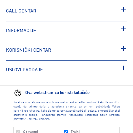
CALL CENTAR
INFORMACIJE
KORISNIČKI CENTAR
USLOVI PRODAJE
PRONAĐI RADNJU
Ova web stranica koristi kolačiće
Kolačiće upotrebljavamo kako bi ova web stranica radila pravilno i kako bismo bili u
stanju da vršimo dalja unapređenja stranice sa svrhom poboljšanja Vašeg
korisničkog iskustva, kako bismo personalizovali sadržaj i oglase, omogućili značaj
društvenih medija i analizirali promet. Nastavkom korišćenja naših stranica
prihvatate upotrebu kolačića.
Obavezni
Trajni