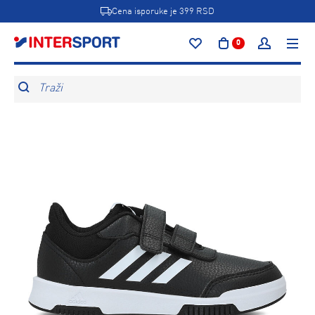
Cena isporuke je 399 RSD
0
Traži