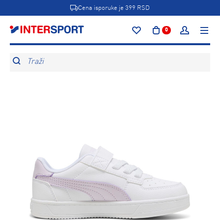
Cena isporuke je 399 RSD
0
Traži