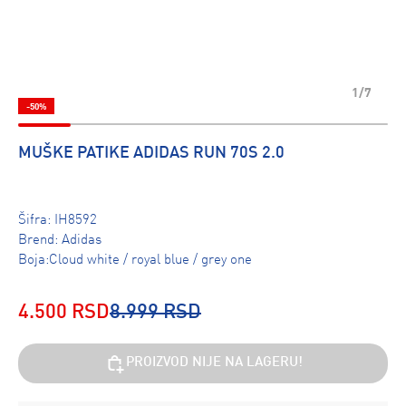
1/7
-50%
MUŠKE PATIKE ADIDAS RUN 70S 2.0
Šifra:
IH8592
Brend:
Adidas
Boja:Cloud white / royal blue / grey one
4.500 RSD
8.999 RSD
PROIZVOD NIJE NA LAGERU!