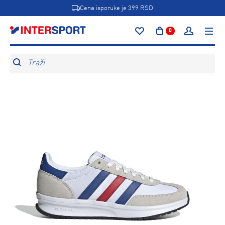
Cena isporuke je 399 RSD
0
Traži