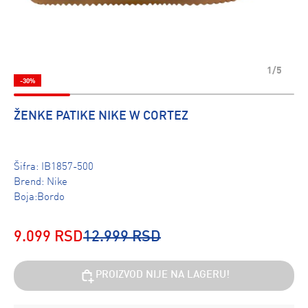
1/5
-30%
ŽENKE PATIKE NIKE W CORTEZ
Šifra:
IB1857-500
Brend:
Nike
Boja:Bordo
9.099 RSD
12.999 RSD
PROIZVOD NIJE NA LAGERU!