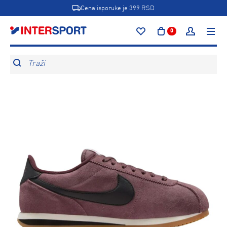
Cena isporuke je 399 RSD
0
Traži