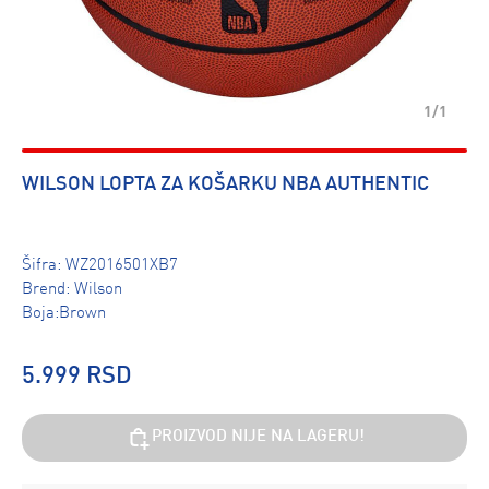
1/1
WILSON LOPTA ZA KOŠARKU NBA AUTHENTIC
Šifra:
WZ2016501XB7
Brend:
Wilson
Boja:Brown
5.999 RSD
PROIZVOD NIJE NA LAGERU!