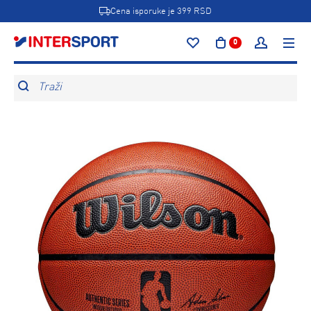
Cena isporuke je 399 RSD
0
Traži