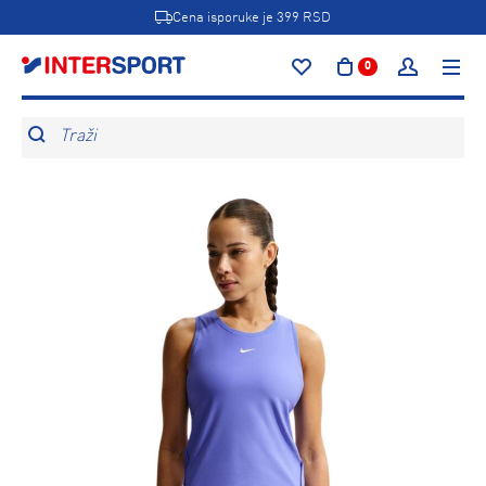
Cena isporuke je 399 RSD
0
Traži