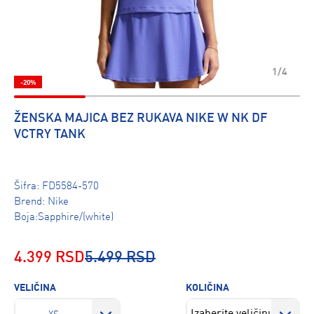
1/4
-20%
ŽENSKA MAJICA BEZ RUKAVA NIKE W NK DF
VCTRY TANK
Šifra:
FD5584-570
Brend:
Nike
Boja:Sapphire/(white)
4.399 RSD
5.499 RSD
VELIČINA
KOLIČINA