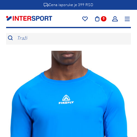
Cena isporuke je 399 RSD
0
Traži