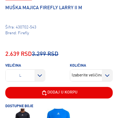
MUŠKA MAJICA FIREFLY LARRY II M
Šifra:
430702-543
Brend:
Firefly
2.639 RSD
3.299 RSD
VELIČINA
KOLIČINA
L
DODAJ U KORPU
DOSTUPNE BOJE