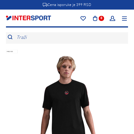
Cena isporuke je 399 RSD
0
Traži