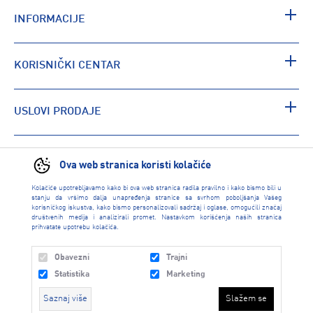
INFORMACIJE
KORISNIČKI CENTAR
USLOVI PRODAJE
PRONAĐI RADNJU
Ova web stranica koristi kolačiće
Kolačiće upotrebljavamo kako bi ova web stranica radila pravilno i kako bismo bili u
stanju da vršimo dalja unapređenja stranice sa svrhom poboljšanja Vašeg
korisničkog iskustva, kako bismo personalizovali sadržaj i oglase, omogućili značaj
društvenih medija i analizirali promet. Nastavkom korišćenja naših stranica
prihvatate upotrebu kolačića.
Obavezni
Trajni
Statistika
Marketing
Saznaj više
Slažem se
INTERSPORT 2026 created by
Enetel Solutions