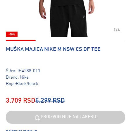
1/4
-30%
MUŠKA MAJICA NIKE M NSW CS DF TEE
Šifra:
IH4288-010
Brend:
Nike
Boja:Black/black
3.709 RSD
5.299 RSD
PROIZVOD NIJE NA LAGERU!