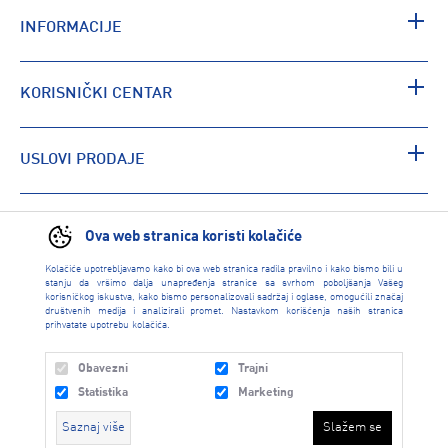
INFORMACIJE
KORISNIČKI CENTAR
USLOVI PRODAJE
PRONAĐI RADNJU
Ova web stranica koristi kolačiće
Kolačiće upotrebljavamo kako bi ova web stranica radila pravilno i kako bismo bili u
stanju da vršimo dalja unapređenja stranice sa svrhom poboljšanja Vašeg
korisničkog iskustva, kako bismo personalizovali sadržaj i oglase, omogućili značaj
društvenih medija i analizirali promet. Nastavkom korišćenja naših stranica
prihvatate upotrebu kolačića.
Obavezni
Trajni
Statistika
Marketing
Saznaj više
Slažem se
INTERSPORT 2026 created by
Enetel Solutions