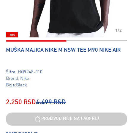
1/2
-50%
MUŠKA MAJICA NIKE M NSW TEE M90 NIKE AIR
Šifra:
HQ9248-010
Brend:
Nike
Boja:Black
2.250 RSD
4.499 RSD
PROIZVOD NIJE NA LAGERU!