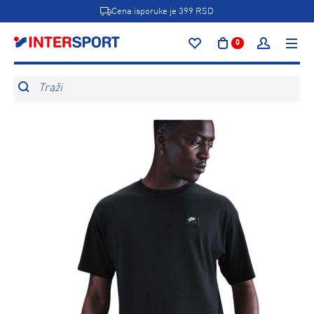
Cena isporuke je 399 RSD
0
Traži