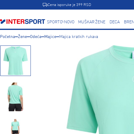
Cena isporuke je 399 RSD
SPORTOVI
NOVO
MUŠKARCI
ŽENE
DECA
BREN
Početna
Žene
Odeća
Majice
Majica kratkih rukava