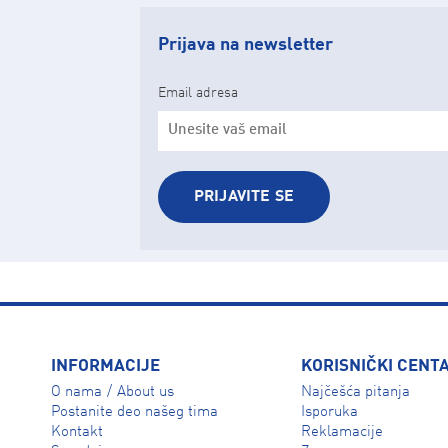
Prijava na newsletter
Email adresa
PRIJAVITE SE
INFORMACIJE
KORISNIČKI CENT
O nama
About us
Najčešća pitanja
/
Isporuka
Postanite deo našeg tima
Reklamacije
Kontakt