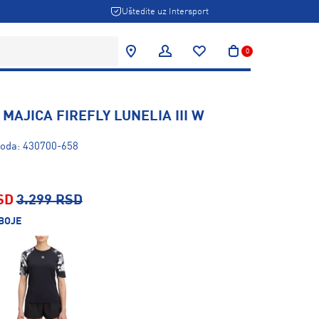
Uštedite uz Intersport
0
MAJICA FIREFLY LUNELIA III W
voda: 430700-658
SD
3.299 RSD
BOJE