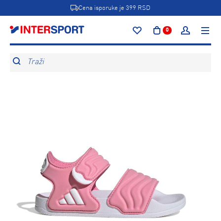
Cena isporuke je 399 RSD
0
Traži