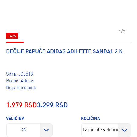
1/7
-40%
DEČIJE PAPUČE ADIDAS ADILETTE SANDAL 2 K
Šifra:
JS2518
Brend:
Adidas
Boja:Bliss pink
1.979 RSD
3.299 RSD
VELIČINA
KOLIČINA
28