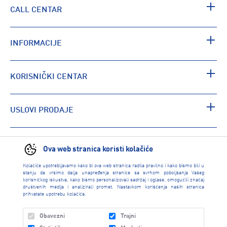
CALL CENTAR
INFORMACIJE
KORISNIČKI CENTAR
USLOVI PRODAJE
PRONAĐI RADNJU
Ova web stranica koristi kolačiće
Kolačiće upotrebljavamo kako bi ova web stranica radila pravilno i kako bismo bili u
stanju da vršimo dalja unapređenja stranice sa svrhom poboljšanja Vašeg
korisničkog iskustva, kako bismo personalizovali sadržaj i oglase, omogućili značaj
društvenih medija i analizirali promet. Nastavkom korišćenja naših stranica
prihvatate upotrebu kolačića.
Obavezni
Trajni