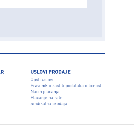
AR
USLOVI PRODAJE
Opšti uslovi
Pravilnik o zaštiti podataka o ličnosti
Način plaćanja
Plaćanje na rate
Sindikalna prodaja