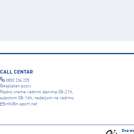
CALL CENTAR
0800 234 235
Besplatan poziv.
Radno vreme radnim danima 08-21h,
subotom 08-16h, nedeljom ne radimo
info@n-sport.net
DRUŠTVENE MREŽE
Ova we