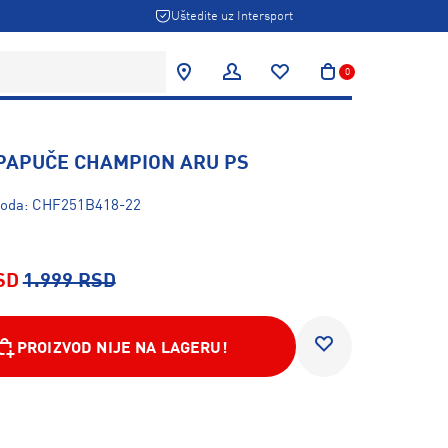
Uštedite uz Intersport
0
 PAPUČE CHAMPION ARU PS
zvoda: CHF251B418-22
SD
1.999 RSD
PROIZVOD NIJE NA LAGERU!