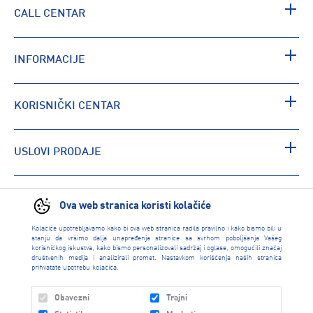
CALL CENTAR
INFORMACIJE
KORISNIČKI CENTAR
USLOVI PRODAJE
PRONAĐI RADNJU
Ova web stranica koristi kolačiće
Kolačiće upotrebljavamo kako bi ova web stranica radila pravilno i kako bismo bili u
stanju da vršimo dalja unapređenja stranice sa svrhom poboljšanja Vašeg
korisničkog iskustva, kako bismo personalizovali sadržaj i oglase, omogućili značaj
društvenih medija i analizirali promet. Nastavkom korišćenja naših stranica
prihvatate upotrebu kolačića.
Obavezni
Trajni