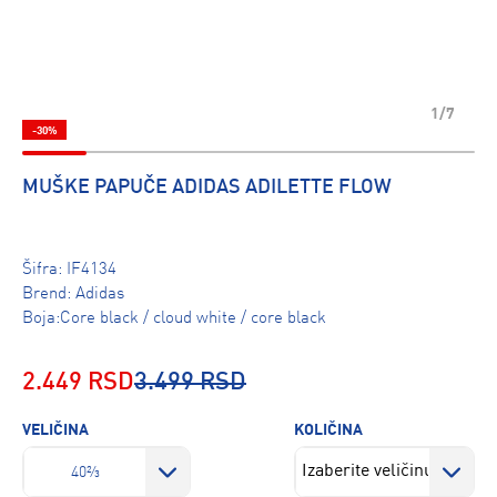
1/7
-30%
MUŠKE PAPUČE ADIDAS ADILETTE FLOW
Šifra:
IF4134
Brend:
Adidas
Boja:Core black / cloud white / core black
2.449 RSD
3.499 RSD
VELIČINA
KOLIČINA
40⅔