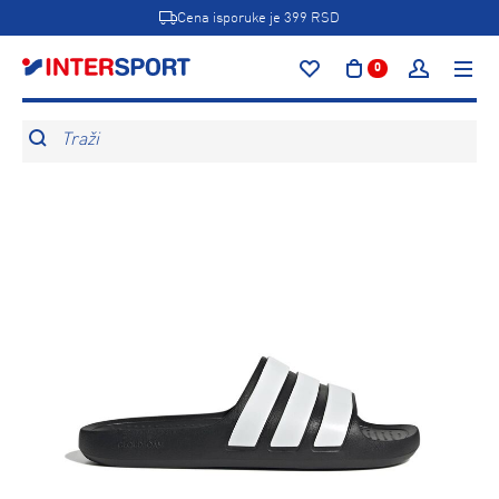
Cena isporuke je 399 RSD
0
Traži