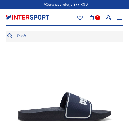
Cena isporuke je 399 RSD
0
Traži