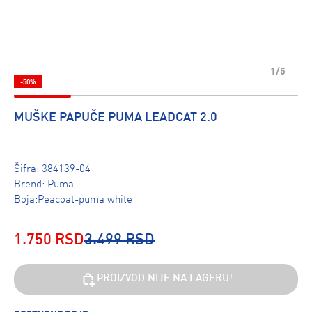
1/5
-50%
MUŠKE PAPUČE PUMA LEADCAT 2.0
Šifra:
384139-04
Brend:
Puma
Boja:Peacoat-puma white
1.750 RSD
3.499 RSD
PROIZVOD NIJE NA LAGERU!