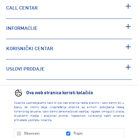
CALL CENTAR
INFORMACIJE
KORISNIČKI CENTAR
USLOVI PRODAJE
PRONAĐI RADNJU
Ova web stranica koristi kolačiće
Kolačiće upotrebljavamo kako bi ova web stranica radila pravilno i kako bismo bili u
stanju da vršimo dalja unapređenja stranice sa svrhom poboljšanja Vašeg
korisničkog iskustva, kako bismo personalizovali sadržaj i oglase, omogućili značaj
društvenih medija i analizirali promet. Nastavkom korišćenja naših stranica
prihvatate upotrebu kolačića.
Obavezni
Trajni