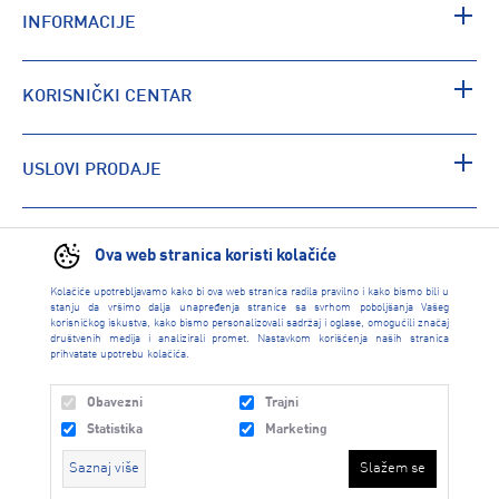
INFORMACIJE
KORISNIČKI CENTAR
USLOVI PRODAJE
PRONAĐI RADNJU
Ova web stranica koristi kolačiće
Kolačiće upotrebljavamo kako bi ova web stranica radila pravilno i kako bismo bili u
stanju da vršimo dalja unapređenja stranice sa svrhom poboljšanja Vašeg
korisničkog iskustva, kako bismo personalizovali sadržaj i oglase, omogućili značaj
društvenih medija i analizirali promet. Nastavkom korišćenja naših stranica
prihvatate upotrebu kolačića.
Obavezni
Trajni
Statistika
Marketing
Saznaj više
Slažem se
INTERSPORT 2026 created by
Enetel Solutions