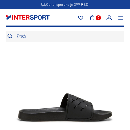
Cena isporuke je 399 RSD
0
Traži