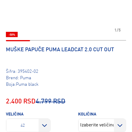
1/5
-50%
MUŠKE PAPUČE PUMA LEADCAT 2.0 CUT OUT
Šifra:
395402-02
Brend:
Puma
Boja:Puma black
2.400 RSD
4.799 RSD
VELIČINA
KOLIČINA
42