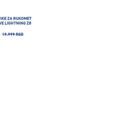
TIKE ZA RUKOMET
E LIGHTNING Z8
19.999 RSD