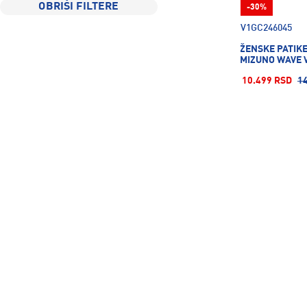
OBRIŠI FILTERE
-30%
V1GC246045
ŽENSKE PATIK
MIZUNO WAVE 
10.499 RSD
1