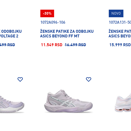
-30%
NOVO
1072A096-106
1072A131-5
E ODOBOJKU
ŽENSKE PATIKE ZA ODBOJKU
ŽENSKE PAT
VOLTAGE 2
ASICS BEYOND FF MT
ASICS BEYO
499 RSD
11.549 RSD
16.499 RSD
15.999 RSD