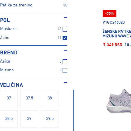
Patike za trening
30
-30%
POL
V1GC246020
Muškarci
13
ŽENSKE PATIK
MIZUNO WAVE 
Žene
11
7.349 RSD
10.
BREND
Asics
5
Mizuno
6
VELIČINA
37
37.5
38
38.5
39
39.5