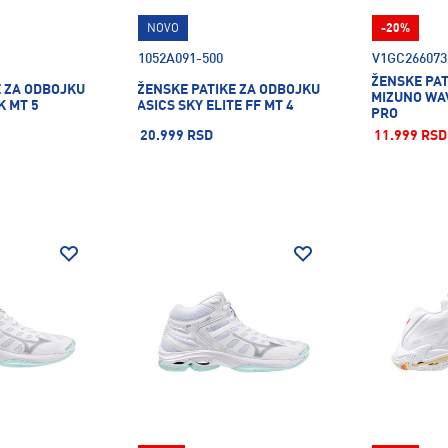
NOVO
-20%
1052A091-500
V1GC266073
ŽENSKE PAT
E ZA ODBOJKU
ŽENSKE PATIKE ZA ODBOJKU
MIZUNO WA
K MT 5
ASICS SKY ELITE FF MT 4
PRO
20.999 RSD
11.999 RSD