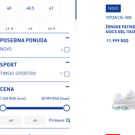
40
40.5
41
NOVO
1072A134-500
ŽENSKE PATIK
41.5
42
42.5
ASICS GEL-TAS
POSEBNA PONUDA
11.999 RSD
NOVO
4
SPORT
TIMSKI SPORTOVI
11
CENA
7.349
RSD
[min]
20.999
RSD
[max]
Primeni