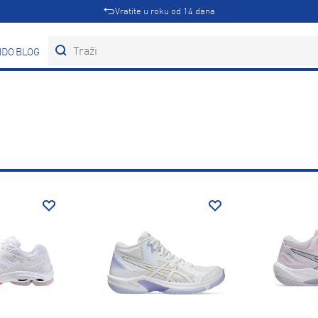
Vratite u roku od 14 dana
DOVI
BLOG