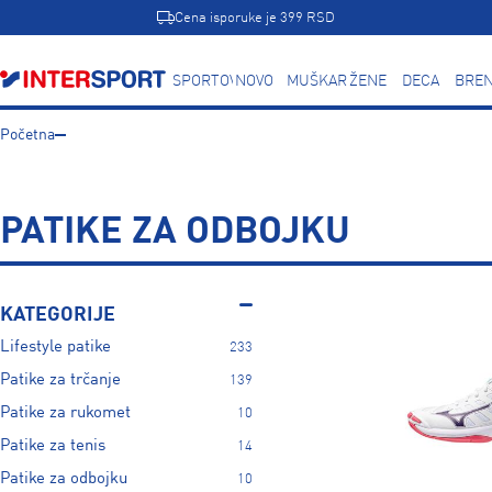
Cena isporuke je 399 RSD
SPORTOVI
NOVO
MUŠKARCI
ŽENE
DECA
BREN
Početna
PATIKE ZA ODBOJKU
KATEGORIJE
Lifestyle patike
233
Patike za trčanje
139
Patike za rukomet
10
Patike za tenis
14
Patike za odbojku
10