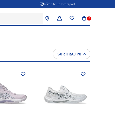
Uštedite uz Intersport
0
SORTIRAJ PO