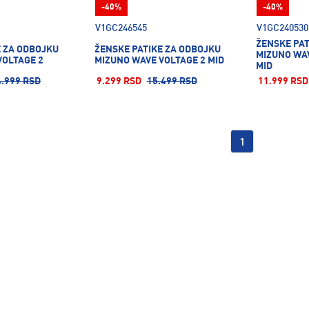
-40%
-40%
V1GC246545
V1GC240530
ŽENSKE PA
E ZA ODBOJKU
ŽENSKE PATIKE ZA ODBOJKU
MIZUNO WAV
VOLTAGE 2
MIZUNO WAVE VOLTAGE 2 MID
MID
4.999 RSD
9.299 RSD
15.499 RSD
11.999 RSD
1