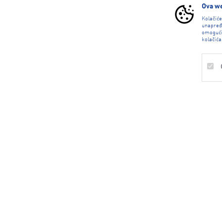
Ova we
Kolačić
unapređ
omogući
kolačića
CALL CENTAR
Obavezni
0800 234 235
Trajni
Besplatan poziv.
Statistika
Radno vreme radnim danima 08-21h,
Marketing
subotom 08-16h, nedeljom ne radimo
info@n-sport.net
DRUŠTVENE MREŽE