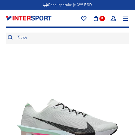
Cena isporuke je 399 RSD
0
Traži