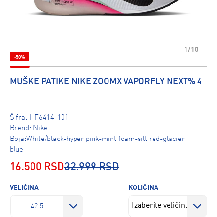
1/10
-50%
MUŠKE PATIKE NIKE ZOOMX VAPORFLY NEXT% 4
Šifra:
HF6414-101
Brend:
Nike
Boja:White/black-hyper pink-mint foam-silt red-glacier
blue
16.500 RSD
32.999 RSD
VELIČINA
KOLIČINA
42.5