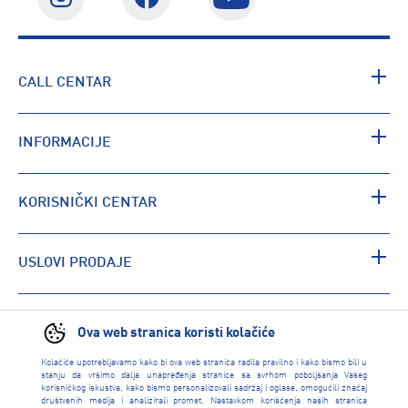
CALL CENTAR
INFORMACIJE
KORISNIČKI CENTAR
USLOVI PRODAJE
PRONAĐI RADNJU
Ova web stranica koristi kolačiće
Kolačiće upotrebljavamo kako bi ova web stranica radila pravilno i kako bismo bili u
stanju da vršimo dalja unapređenja stranice sa svrhom poboljšanja Vašeg
korisničkog iskustva, kako bismo personalizovali sadržaj i oglase, omogućili značaj
društvenih medija i analizirali promet. Nastavkom korišćenja naših stranica