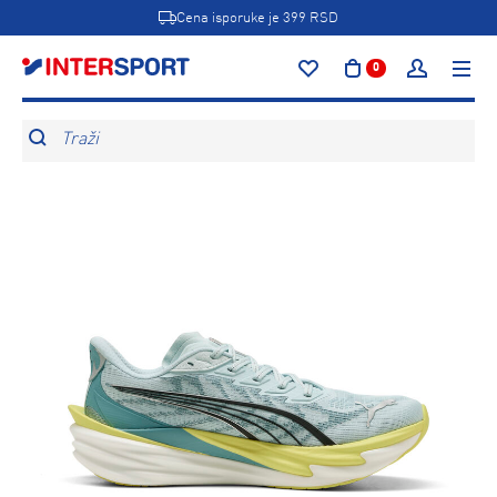
Cena isporuke je 399 RSD
0
Traži