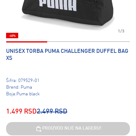
1/3
-40%
UNISEX TORBA PUMA CHALLENGER DUFFEL BAG
XS
Šifra:
079529-01
Brend:
Puma
Boja:Puma black
1.499 RSD
2.499 RSD
PROIZVOD NIJE NA LAGERU!