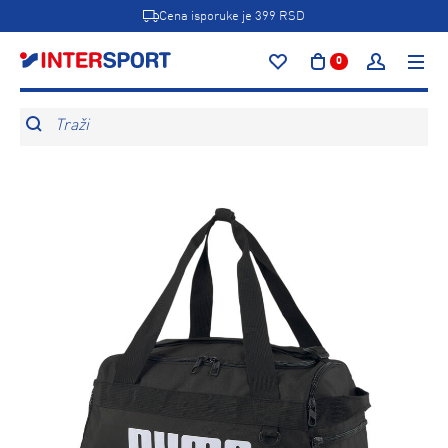
Cena isporuke je 399 RSD
0
Traži