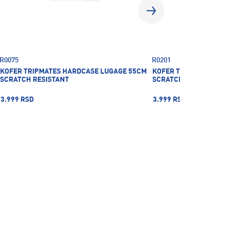
R0075
R0201
KOFER TRIPMATES HARDCASE LUGAGE 55CM
KOFER TRIPMATES HA
SCRATCH RESISTANT
SCRATCH RESISTANT
3.999 RSD
3.999 RSD