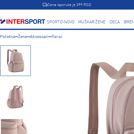
Cena isporuke je 399 RSD
SPORTOVI
NOVO
MUŠKARCI
ŽENE
DECA
BREN
Početna
Žene
Aksesoari
Ranac