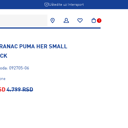
Uštedite uz Intersport
0
 RANAC PUMA HER SMALL
CK
voda: 092705-06
one
SD
4.799 RSD