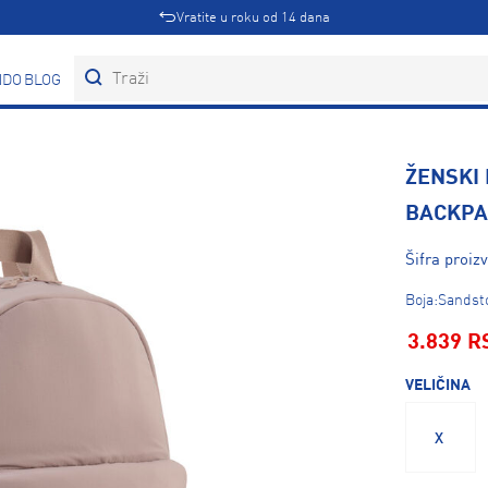
Vratite u roku od 14 dana
DOVI
BLOG
ŽENSKI
BACKPA
Šifra proiz
Boja:Sandst
3.839 R
VELIČINA
X