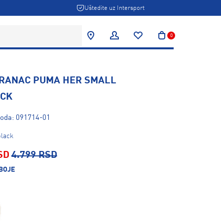
Uštedite uz Intersport
0
 RANAC PUMA HER SMALL
CK
voda: 091714-01
lack
SD
4.799 RSD
BOJE