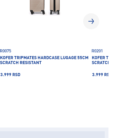
R0075
R0201
KOFER TRIPMATES HARDCASE LUGAGE 55CM
KOFER TRIPMATES HA
SCRATCH RESISTANT
SCRATCH RESISTANT
3.999 RSD
3.999 RSD