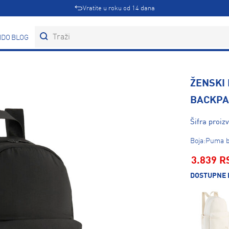
Vratite u roku od 14 dana
DOVI
BLOG
ŽENSKI
BACKPA
Šifra proiz
Boja:Puma b
3.839 R
DOSTUPNE 