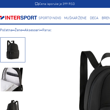
Cena isporuke je 399 RSD
SPORTOVI
NOVO
MUŠKARCI
ŽENE
DECA
BREN
Početna
Žene
Aksesoari
Ranac