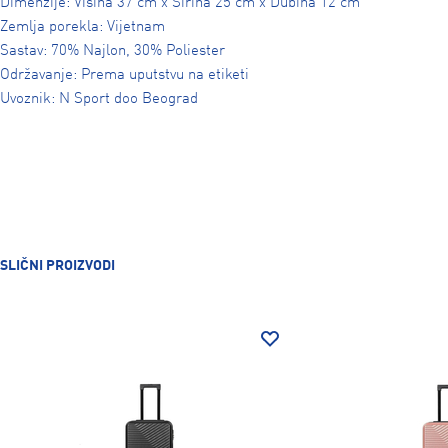
Dimenzije: Visina 37 cm x Širina 25 cm x Dubina 12 cm
Zemlja porekla: Vijetnam
Sastav: 70% Najlon, 30% Poliester
Održavanje: Prema uputstvu na etiketi
Uvoznik: N Sport doo Beograd
SLIČNI PROIZVODI