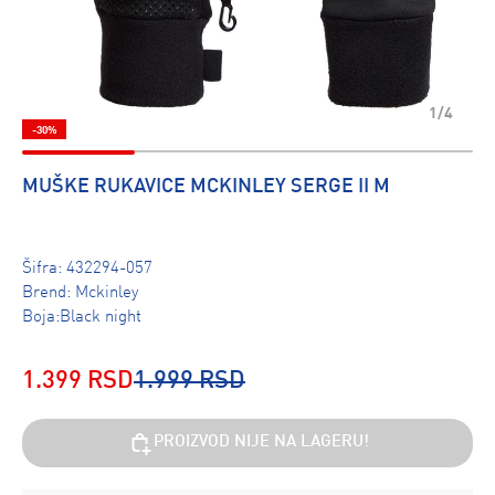
1/4
-30%
MUŠKE RUKAVICE MCKINLEY SERGE II M
Šifra:
432294-057
Brend:
Mckinley
Boja:Black night
1.399 RSD
1.999 RSD
PROIZVOD NIJE NA LAGERU!