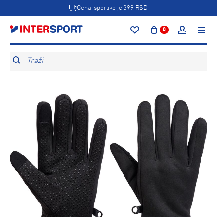
Cena isporuke je 399 RSD
0
Traži