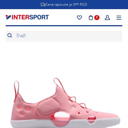
Cena isporuke je 399 RSD
0
Traži