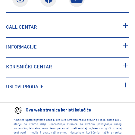
CALL CENTAR
INFORMACIJE
KORISNIČKI CENTAR
USLOVI PRODAJE
PRONAĐI RADNJU
Ova web stranica koristi kolačiće
Kolačiće upotrebljavamo kako bi ova web stranica radila pravilno i kako bismo bili u
stanju da vršimo dalja unapređenja stranice sa svrhom poboljšanja Vašeg
korisničkog iskustva, kako bismo personalizovali sadržaj i oglase, omogućili značaj
društvenih medija i analizirali promet. Nastavkom korišćenja naših stranica